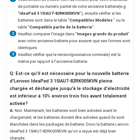
de portable ou numéro partiel de votre ancienne batterie(e.g.
"
IdeaPad 3 15IAU7-82RK005KVN
"), ensuite vérifier si les
batteries sont dans le table "
Compatibles Modèles
" ou le
table "
Compatible partie de la batterie
".
2
Veuillez comparer l'image dans "
Images grands du produit
"
avec votre ancienne batterie pour assurer que ses formes sont
identiques.
3
Veuillez vérifier que la tension(puissance nominale) est la
même par rapport à l'ancienne batterie.
Q: Est-ce qu'il est nécessaire pour la nouvelle
batterie
d'Lenovo IdeaPad 3 15IAU7-82RK005KVN
pleine
chargée et déchargée jusqu'à le stockage d'électricité
est inférieur à 10% environ trois fois avant totalement
activée?
A:
Non. Maintenant, les batteries sont bien activées avant le
chargement; et les batteries doivent être activées quand ils sont
étanchées dans les packages de batterie. Donc la
batterie Lenovo
IdeaPad 3 15IAU7-82RK005KVN
qu'on a reçue est déjà bien
chargée.