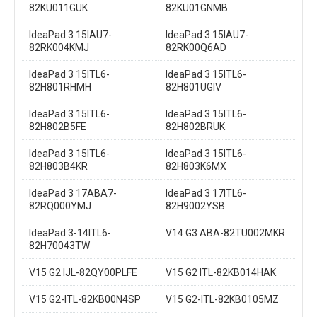
82KU011GUK
82KU01GNMB
IdeaPad 3 15IAU7-
IdeaPad 3 15IAU7-
82RK004KMJ
82RK00Q6AD
IdeaPad 3 15ITL6-
IdeaPad 3 15ITL6-
82H801RHMH
82H801UGIV
IdeaPad 3 15ITL6-
IdeaPad 3 15ITL6-
82H802B5FE
82H802BRUK
IdeaPad 3 15ITL6-
IdeaPad 3 15ITL6-
82H803B4KR
82H803K6MX
IdeaPad 3 17ABA7-
IdeaPad 3 17ITL6-
82RQ000YMJ
82H9002YSB
IdeaPad 3-14ITL6-
V14 G3 ABA-82TU002MKR
82H70043TW
V15 G2 IJL-82QY00PLFE
V15 G2 ITL-82KB014HAK
V15 G2-ITL-82KB00N4SP
V15 G2-ITL-82KB0105MZ