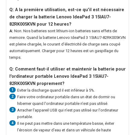
Q: A la première utilisation, est-ce qu'il est nécessaire
de charger la
batterie Lenovo IdeaPad 3 15IAU7-
82RK005KVN
pour 12 heures?
A:
Non. Nos batteries sont lithium-ion batteries sans effets de
memoire. Quand la
batterie Lenovo IdeaPad 3 15IAU7-82RK005KVN
est pleine chargée, le courant d'électricité de charge sera coupé
automatiquement. Charger pour 12 heures est un gaspillage du
temps.
Q: Comment faut-il utiliser et maintenir la
batterie pour
l'ordinateur portable Lenovo IdeaPad 3 15IAU7-
82RK005KVN
proprement?
1
Eviter la discharge quand il est inférieur à 5%.
2
Faire votre ordinateur portable dans un état de dormir ou
hiberner quand l'ordinateur portable n'est pas utilisé.
3
Arracher l'appareil USB qui n'est pas utilisé sur l'ordinateur
portable.
4
Il ne peut pas mettre dans une température basse, éviter
l'érosion de vapeur d'eau et dans un véhicule de haute