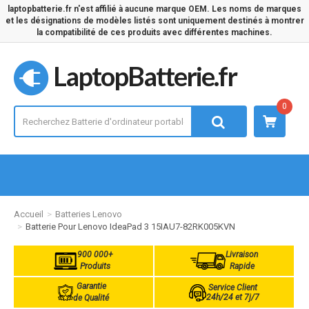
laptopbatterie.fr n'est affilié à aucune marque OEM. Les noms de marques
et les désignations de modèles listés sont uniquement destinés à montrer
la compatibilité de ces produits avec différentes machines.
LaptopBatterie.fr
0
Accueil
Batteries Lenovo
Batterie Pour Lenovo IdeaPad 3 15IAU7-82RK005KVN
900 000+
Livraison
Produits
Rapide
Garantie
Service Client
24h/24 et 7j/7
de Qualité