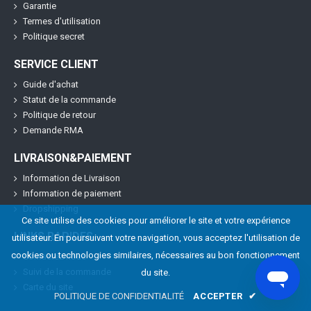
Garantie
Termes d'utilisation
Politique secret
SERVICE CLIENT
Guide d'achat
Statut de la commande
Politique de retour
Demande RMA
LIVRAISON&PAIEMENT
Information de Livraison
Information de paiement
Dropshipping
Ce site utilise des cookies pour améliorer le site et votre expérience
LINKS RAPIDES
utilisateur. En poursuivant votre navigation, vous acceptez l'utilisation de
cookies ou technologies similaires, nécessaires au bon fonctionnement
Contactez nous
Suivi de la commande
du site.
Carte du site
POLITIQUE DE CONFIDENTIALITÉ
ACCEPTER
✔