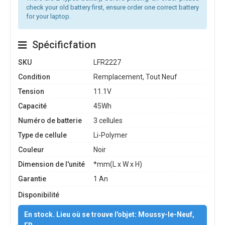
check your old battery first, ensure order one correct battery
for your laptop.
Spécificfation
SKU
LFR2227
Condition
Remplacement, Tout Neuf
Tension
11.1V
Capacité
45Wh
Numéro de batterie
3 cellules
Type de cellule
Li-Polymer
Couleur
Noir
Dimension de l'unité
*mm(L x W x H)
Garantie
1 An
Disponibilité
En stock. Lieu où se trouve l'objet: Moussy-le-Neuf,