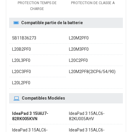
PROTECTION TEMPS DE
PROTECTION DE CLASSE A
CHARGE
Compatible partie de la batterie
5B11B36273
L20M2PF0
L20B2PF0
L20M3PF0
L20L3PF0
L20C2PF0
L20C3PF0
L20M2PF8(2ICP6/54/90)
L20L2PF0
Compatibles Modèles
IdeaPad 3 15IAU7-
IdeaPad 3 15ALC6-
82RK005KVN
82KU005AHV
IdeaPad 3 15ALC6-
IdeaPad 3 15ALC6-