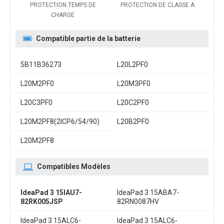
PROTECTION TEMPS DE
PROTECTION DE CLASSE A
CHARGE
Compatible partie de la batterie
5B11B36273
L20L2PF0
L20M2PF0
L20M3PF0
L20C3PF0
L20C2PF0
L20M2PF8(2ICP6/54/90)
L20B2PF0
L20M2PF8
Compatibles Modèles
IdeaPad 3 15IAU7-
IdeaPad 3 15ABA7-
82RK005JSP
82RN0087HV
IdeaPad 3 15ALC6-
IdeaPad 3 15ALC6-