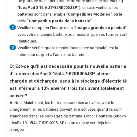
de portable ou numéro partiel de votre ancienne batterie(e.g.
"
IdeaPad 3 15IAU7-82RK005JSP
"), ensuite vérifier si les
batteries sont dans le table "
Compatibles Modèles
" ou le
table "
Compatible partie de la batterie
".
2
Veuillez comparer l'image dans "
Images grands du produit
"
avec votre ancienne batterie pour assurer que ses formes sont
identiques.
3
Veuillez vérifier que la tension(puissance nominale) est la
même par rapport à l'ancienne batterie.
Q: Est-ce qu'il est nécessaire pour la nouvelle
batterie
d'Lenovo IdeaPad 3 15IAU7-82RK005JSP
pleine
chargée et déchargée jusqu'à le stockage d'électricité
est inférieur à 10% environ trois fois avant totalement
activée?
A:
Non. Maintenant, les batteries sont bien activées avant le
chargement; et les batteries doivent être activées quand ils sont
étanchées dans les packages de batterie. Donc la
batterie Lenovo
IdeaPad 3 15IAU7-82RK005JSP
qu'on a reçue est déjà bien
chargée.