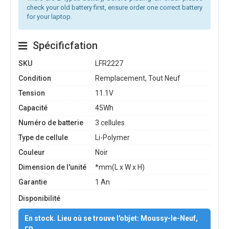
check your old battery first, ensure order one correct battery
for your laptop.
Spécificfation
SKU
LFR2227
Condition
Remplacement, Tout Neuf
Tension
11.1V
Capacité
45Wh
Numéro de batterie
3 cellules
Type de cellule
Li-Polymer
Couleur
Noir
Dimension de l'unité
*mm(L x W x H)
Garantie
1 An
Disponibilité
En stock. Lieu où se trouve l'objet: Moussy-le-Neuf,