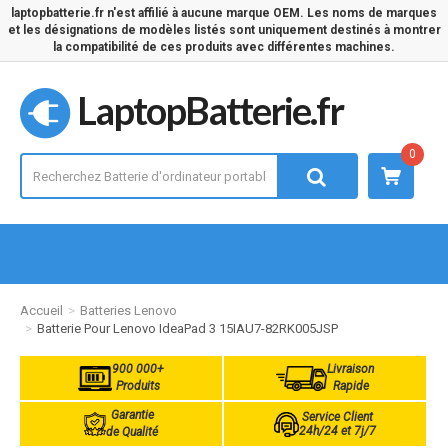
laptopbatterie.fr n'est affilié à aucune marque OEM. Les noms de marques
et les désignations de modèles listés sont uniquement destinés à montrer
la compatibilité de ces produits avec différentes machines.
LaptopBatterie.fr
0
Accueil
Batteries Lenovo
Batterie Pour Lenovo IdeaPad 3 15IAU7-82RK005JSP
900 000+
Livraison
Produits
Rapide
Garantie
Service Client
24h/24 et 7j/7
de Qualité