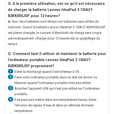
Q: A la première utilisation, est-ce qu'il est nécessaire
de charger la
batterie Lenovo IdeaPad 3 15IAU7-
82RK005JSP
pour 12 heures?
A:
Non. Nos batteries sont lithium-ion batteries sans effets de
memoire. Quand la
batterie Lenovo IdeaPad 3 15IAU7-82RK005JSP
est pleine chargée, le courant d'électricité de charge sera coupé
automatiquement. Charger pour 12 heures est un gaspillage du
temps.
Q: Comment faut-il utiliser et maintenir la
batterie pour
l'ordinateur portable Lenovo IdeaPad 3 15IAU7-
82RK005JSP
proprement?
1
Eviter la discharge quand il est inférieur à 5%.
2
Faire votre ordinateur portable dans un état de dormir ou
hiberner quand l'ordinateur portable n'est pas utilisé.
3
Arracher l'appareil USB qui n'est pas utilisé sur l'ordinateur
portable.
4
Il ne peut pas mettre dans une température basse, éviter
l'érosion de vapeur d'eau et dans un véhicule de haute
température.