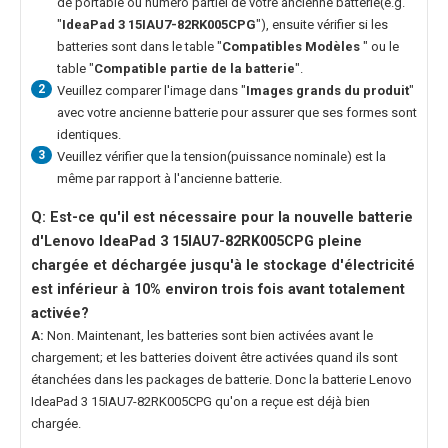
de portable ou numéro partiel de votre ancienne batterie(e.g.
"
IdeaPad 3 15IAU7-82RK005CPG
"), ensuite vérifier si les
batteries sont dans le table "
Compatibles Modèles
" ou le
table "
Compatible partie de la batterie
".
2
Veuillez comparer l'image dans "
Images grands du produit
"
avec votre ancienne batterie pour assurer que ses formes sont
identiques.
3
Veuillez vérifier que la tension(puissance nominale) est la
même par rapport à l'ancienne batterie.
Q: Est-ce qu'il est nécessaire pour la nouvelle
batterie
d'Lenovo IdeaPad 3 15IAU7-82RK005CPG
pleine
chargée et déchargée jusqu'à le stockage d'électricité
est inférieur à 10% environ trois fois avant totalement
activée?
A:
Non. Maintenant, les batteries sont bien activées avant le
chargement; et les batteries doivent être activées quand ils sont
étanchées dans les packages de batterie. Donc la
batterie Lenovo
IdeaPad 3 15IAU7-82RK005CPG
qu'on a reçue est déjà bien
chargée.