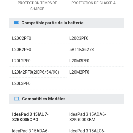
PROTECTION TEMPS DE
PROTECTION DE CLASSE A
CHARGE
Compatible partie de la batterie
L20C2PF0
L20C3PF0
L20B2PF0
5B11B36273
L20L2PF0
L20M3PF0
L20M2PF8(2ICP6/54/90)
L20M2PF8
L20L3PF0
Compatibles Modèles
IdeaPad 3 15IAU7-
IdeaPad 3 15ADA6-
82RK005CPG
82KR000XBM
IdeaPad 3 15ADA6-
IdeaPad 3 15ALC6-