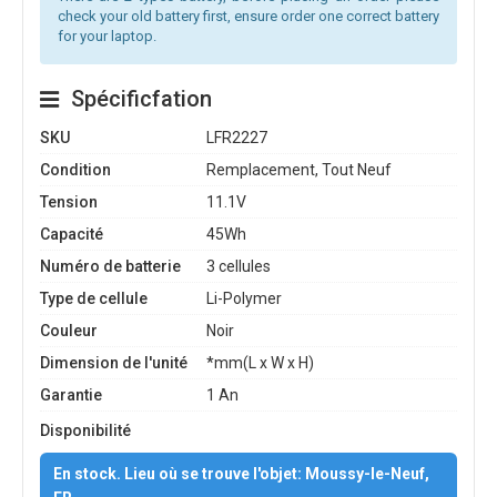
check your old battery first, ensure order one correct battery
for your laptop.
Spécificfation
SKU
LFR2227
Condition
Remplacement, Tout Neuf
Tension
11.1V
Capacité
45Wh
Numéro de batterie
3 cellules
Type de cellule
Li-Polymer
Couleur
Noir
Dimension de l'unité
*mm(L x W x H)
Garantie
1 An
Disponibilité
En stock. Lieu où se trouve l'objet: Moussy-le-Neuf,