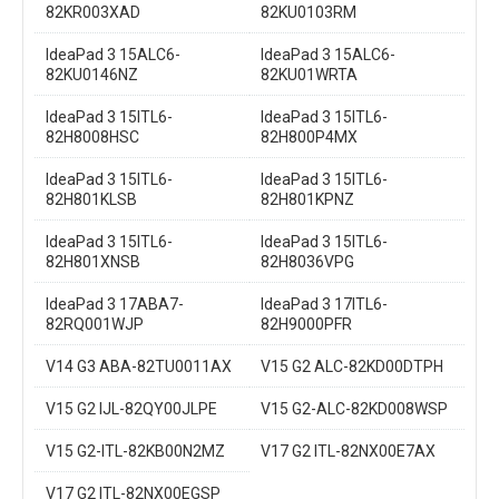
82KR003XAD
82KU0103RM
IdeaPad 3 15ALC6-
IdeaPad 3 15ALC6-
82KU0146NZ
82KU01WRTA
IdeaPad 3 15ITL6-
IdeaPad 3 15ITL6-
82H8008HSC
82H800P4MX
IdeaPad 3 15ITL6-
IdeaPad 3 15ITL6-
82H801KLSB
82H801KPNZ
IdeaPad 3 15ITL6-
IdeaPad 3 15ITL6-
82H801XNSB
82H8036VPG
IdeaPad 3 17ABA7-
IdeaPad 3 17ITL6-
82RQ001WJP
82H9000PFR
V14 G3 ABA-82TU0011AX
V15 G2 ALC-82KD00DTPH
V15 G2 IJL-82QY00JLPE
V15 G2-ALC-82KD008WSP
V15 G2-ITL-82KB00N2MZ
V17 G2 ITL-82NX00E7AX
V17 G2 ITL-82NX00EGSP