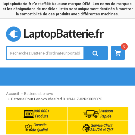
laptopbatterie.fr n'est affilié à aucune marque OEM. Les noms de marques
et les désignations de modèles listés sont uniquement destinés à montrer
la compatibilité de ces produits avec différentes machines.
LaptopBatterie.fr
0
Accueil
Batteries Lenovo
Batterie Pour Lenovo IdeaPad 3 15IAU7-82RK005CPG
900 000+
Livraison
Produits
Rapide
Garantie
Service Client
24h/24 et 7j/7
de Qualité