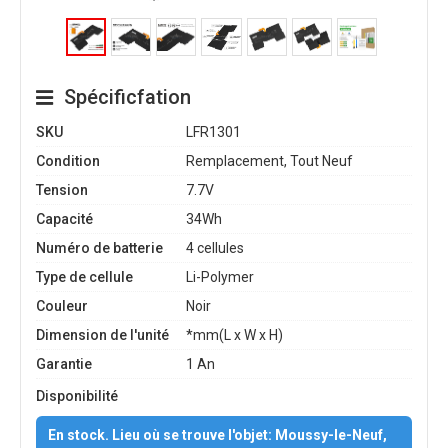
Spécificfation
SKU
LFR1301
Condition
Remplacement, Tout Neuf
Tension
7.7V
Capacité
34Wh
Numéro de batterie
4 cellules
Type de cellule
Li-Polymer
Couleur
Noir
Dimension de l'unité
*mm(L x W x H)
Garantie
1 An
Disponibilité
En stock. Lieu où se trouve l'objet: Moussy-le-Neuf,