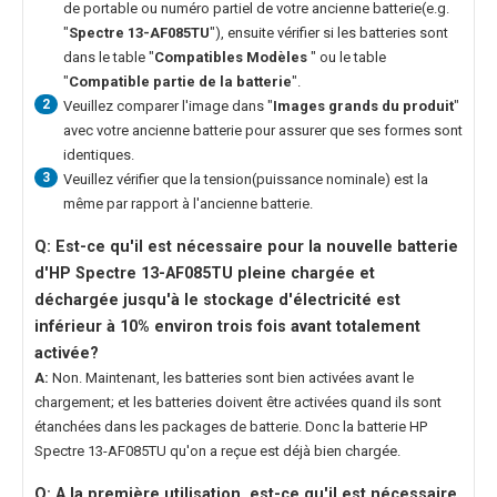
de portable ou numéro partiel de votre ancienne batterie(e.g.
"
Spectre 13-AF085TU
"), ensuite vérifier si les batteries sont
dans le table "
Compatibles Modèles
" ou le table
"
Compatible partie de la batterie
".
2
Veuillez comparer l'image dans "
Images grands du produit
"
avec votre ancienne batterie pour assurer que ses formes sont
identiques.
3
Veuillez vérifier que la tension(puissance nominale) est la
même par rapport à l'ancienne batterie.
Q: Est-ce qu'il est nécessaire pour la nouvelle
batterie
d'HP Spectre 13-AF085TU
pleine chargée et
déchargée jusqu'à le stockage d'électricité est
inférieur à 10% environ trois fois avant totalement
activée?
A:
Non. Maintenant, les batteries sont bien activées avant le
chargement; et les batteries doivent être activées quand ils sont
étanchées dans les packages de batterie. Donc la
batterie HP
Spectre 13-AF085TU
qu'on a reçue est déjà bien chargée.
Q: A la première utilisation, est-ce qu'il est nécessaire