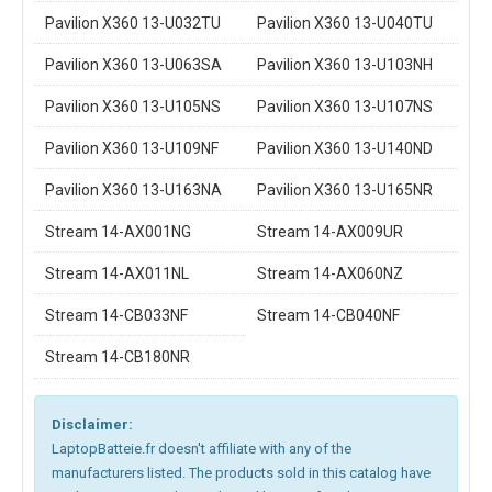
Pavilion X360 13-U032TU
Pavilion X360 13-U040TU
Pavilion X360 13-U063SA
Pavilion X360 13-U103NH
Pavilion X360 13-U105NS
Pavilion X360 13-U107NS
Pavilion X360 13-U109NF
Pavilion X360 13-U140ND
Pavilion X360 13-U163NA
Pavilion X360 13-U165NR
Stream 14-AX001NG
Stream 14-AX009UR
Stream 14-AX011NL
Stream 14-AX060NZ
Stream 14-CB033NF
Stream 14-CB040NF
Stream 14-CB180NR
Disclaimer:
LaptopBatteie.fr doesn't affiliate with any of the
manufacturers listed. The products sold in this catalog have