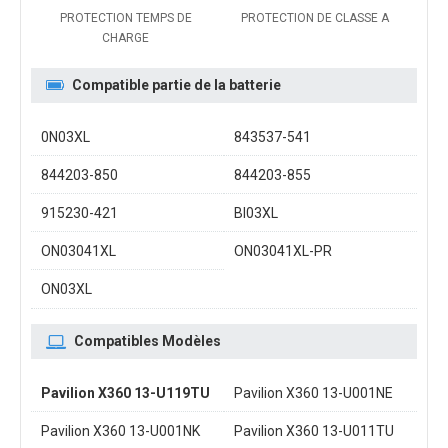
PROTECTION TEMPS DE
PROTECTION DE CLASSE A
CHARGE
Compatible partie de la batterie
0N03XL
843537-541
844203-850
844203-855
915230-421
BI03XL
ON03041XL
ON03041XL-PR
ON03XL
Compatibles Modèles
Pavilion X360 13-U119TU
Pavilion X360 13-U001NE
Pavilion X360 13-U001NK
Pavilion X360 13-U011TU