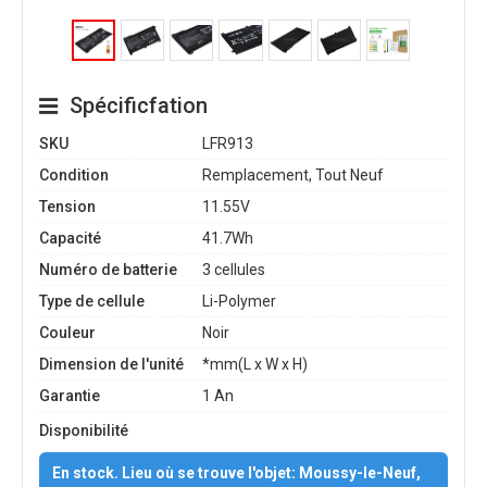
Spécificfation
SKU
LFR913
Condition
Remplacement, Tout Neuf
Tension
11.55V
Capacité
41.7Wh
Numéro de batterie
3 cellules
Type de cellule
Li-Polymer
Couleur
Noir
Dimension de l'unité
*mm(L x W x H)
Garantie
1 An
Disponibilité
En stock. Lieu où se trouve l'objet: Moussy-le-Neuf,