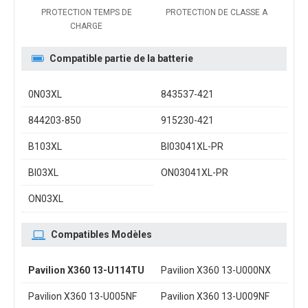
PROTECTION TEMPS DE
PROTECTION DE CLASSE A
CHARGE
Compatible partie de la batterie
0N03XL
843537-421
844203-850
915230-421
B103XL
BI03041XL-PR
BI03XL
ON03041XL-PR
ON03XL
Compatibles Modèles
Pavilion X360 13-U114TU
Pavilion X360 13-U000NX
Pavilion X360 13-U005NF
Pavilion X360 13-U009NF