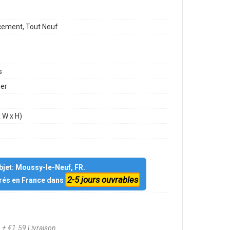
ement, Tout Neuf
s
mer
 W x H)
objet: Moussy-le-Neuf, FR.
2-5 jours ouvrables
vrés en France dans
1
+ €1.59 Livraison