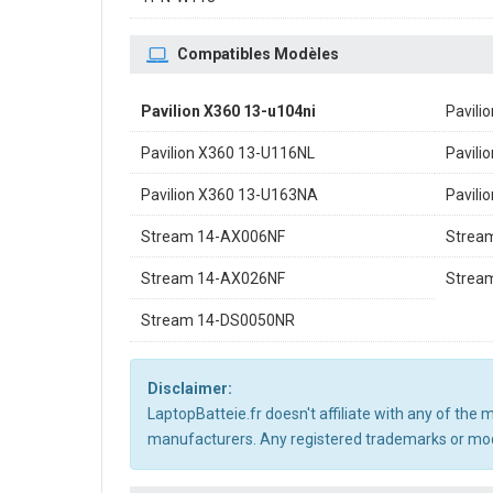
Compatibles Modèles
Pavilion X360 13-u104ni
Pavili
Pavilion X360 13-U116NL
Pavili
Pavilion X360 13-U163NA
Pavili
Stream 14-AX006NF
Strea
Stream 14-AX026NF
Strea
Stream 14-DS0050NR
Disclaimer:
LaptopBatteie.fr doesn't affiliate with any of the
manufacturers. Any registered trademarks or mode