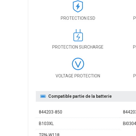
PROTECTION ESD
P
PROTECTION SURCHARGE
P
VOLTAGE PROTECTION
P
Compatible partie de la batterie
844203-850
84420
B103XL
BI030
TPN-W118