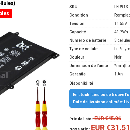
llules)
SKU
LFR913
bles
Condition
Remplac
Tension
11.55V
Capacité
41.7Wh
Numéro de batterie
3 cellule
Type de cellule
Li-Poly
Couleur
Noir
Dimension de l'unité
*mm(L x
Garantie
1 An
Disponibilité
En stock. Lieu où se trouve l'
Date de livraison estimée: Li
EUR €45.06
Prix de liste :
EUR €31.5
Notre prix :