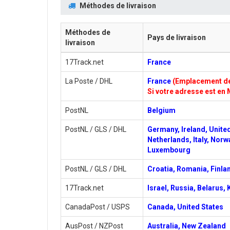
Méthodes de livraison
Méthodes de
Pays de livraison
livraison
17Track.net
France
La Poste / DHL
France
(Emplacement de 
Si votre adresse est en 
PostNL
Belgium
PostNL / GLS / DHL
Germany, Ireland, Unite
Netherlands, Italy, Norw
Luxembourg
PostNL / GLS / DHL
Croatia, Romania, Finlan
17Track.net
Israel, Russia, Belarus,
CanadaPost / USPS
Canada, United States
AusPost / NZPost
Australia, New Zealand