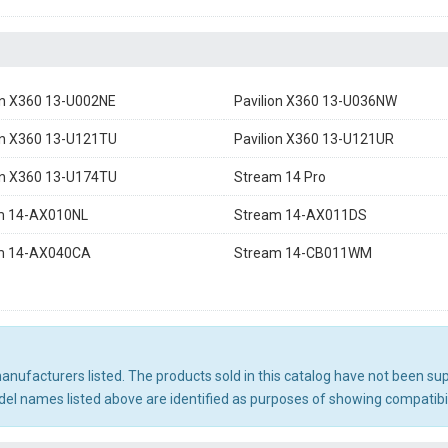
on X360 13-U002NE
Pavilion X360 13-U036NW
on X360 13-U121TU
Pavilion X360 13-U121UR
on X360 13-U174TU
Stream 14 Pro
m 14-AX010NL
Stream 14-AX011DS
m 14-AX040CA
Stream 14-CB011WM
 manufacturers listed. The products sold in this catalog have not been s
l names listed above are identified as purposes of showing compatibili