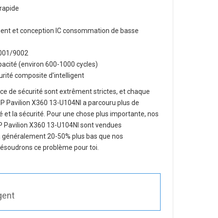
rapide
lligent et conception IC consommation de basse
O9001/9002
apacité (environ 600-1000 cycles)
rité composite d'intelligent
e de sécurité sont extrêment strictes, et chaque
P Pavilion X360 13-U104NI
a parcouru plus de
ité et la sécurité. Pour une chose plus importante, nos
HP Pavilion X360 13-U104NI
sont vendues
era généralement 20-50% plus bas que nos
 résoudrons ce problème pour toi.
gent