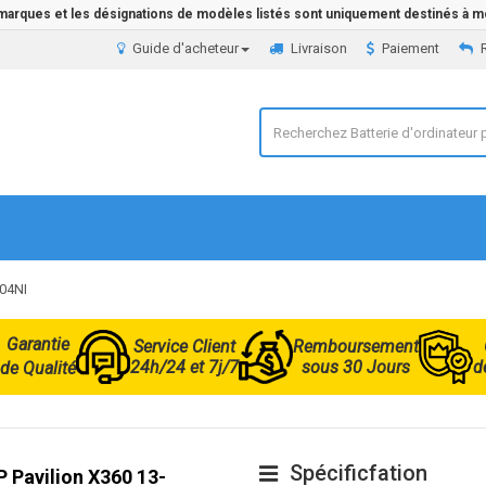
 marques et les désignations de modèles listés sont uniquement destinés à mo
Guide d'acheteur
Livraison
Paiement
104NI
Garantie
Service Client
Remboursement
24h/24 et 7j/7
sous 30 Jours
d
de Qualité
Spécificfation
P Pavilion X360 13-