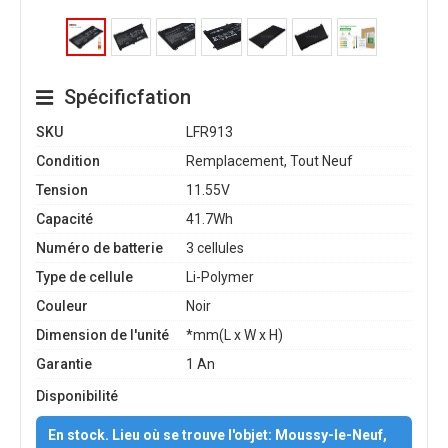
Spécificfation
SKU
LFR913
Condition
Remplacement, Tout Neuf
Tension
11.55V
Capacité
41.7Wh
Numéro de batterie
3 cellules
Type de cellule
Li-Polymer
Couleur
Noir
Dimension de l'unité
*mm(L x W x H)
Garantie
1 An
Disponibilité
En stock. Lieu où se trouve l'objet: Moussy-le-Neuf,