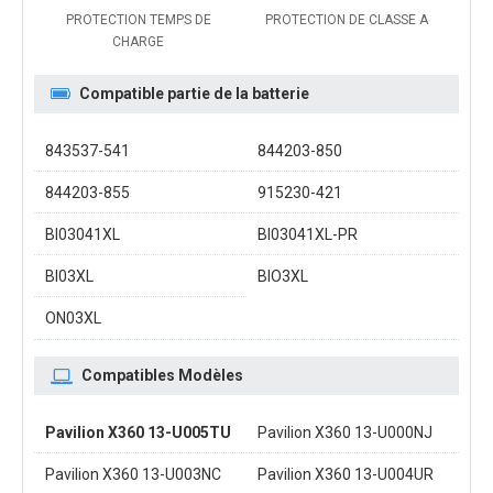
PROTECTION TEMPS DE
PROTECTION DE CLASSE A
CHARGE
Compatible partie de la batterie
843537-541
844203-850
844203-855
915230-421
BI03041XL
BI03041XL-PR
BI03XL
BIO3XL
ON03XL
Compatibles Modèles
Pavilion X360 13-U005TU
Pavilion X360 13-U000NJ
Pavilion X360 13-U003NC
Pavilion X360 13-U004UR