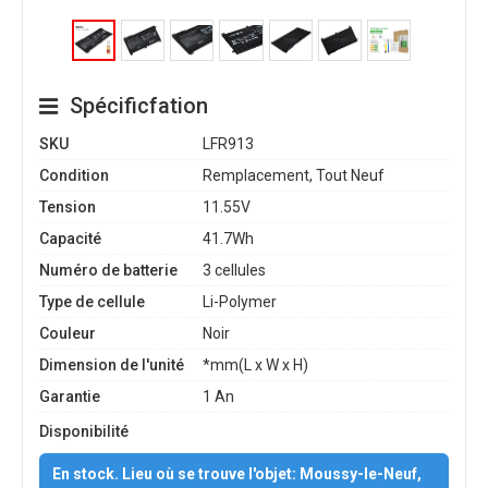
Spécificfation
SKU
LFR913
Condition
Remplacement, Tout Neuf
Tension
11.55V
Capacité
41.7Wh
Numéro de batterie
3 cellules
Type de cellule
Li-Polymer
Couleur
Noir
Dimension de l'unité
*mm(L x W x H)
Garantie
1 An
Disponibilité
En stock. Lieu où se trouve l'objet: Moussy-le-Neuf,