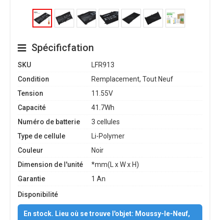
Spécificfation
SKU
LFR913
Condition
Remplacement, Tout Neuf
Tension
11.55V
Capacité
41.7Wh
Numéro de batterie
3 cellules
Type de cellule
Li-Polymer
Couleur
Noir
Dimension de l'unité
*mm(L x W x H)
Garantie
1 An
Disponibilité
En stock. Lieu où se trouve l'objet: Moussy-le-Neuf,