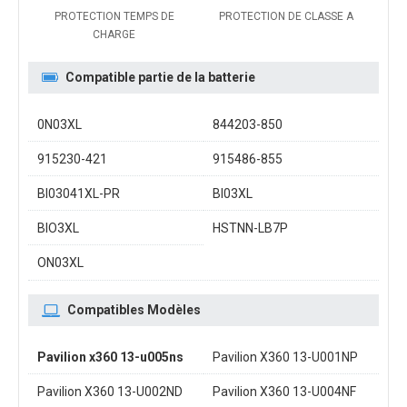
PROTECTION TEMPS DE
PROTECTION DE CLASSE A
CHARGE
Compatible partie de la batterie
0N03XL
844203-850
915230-421
915486-855
BI03041XL-PR
BI03XL
BIO3XL
HSTNN-LB7P
ON03XL
Compatibles Modèles
Pavilion x360 13-u005ns
Pavilion X360 13-U001NP
Pavilion X360 13-U002ND
Pavilion X360 13-U004NF