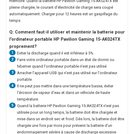
memoire. Quand la
batterie HP Pavilion Gaming 15-AK024TX
est
pleine chargée, le courant d'électricité de charge sera coupé
automatiquement. Charger pour 12 heures est un gaspillage du
temps.
Q: Comment faut-il utiliser et maintenir la
batterie pour
l'ordinateur portable HP Pavilion Gaming 15-AK024TX
proprement?
1
Eviter la discharge quand il est inférieur à 5%.
2
Faire votre ordinateur portable dans un état de dormir ou
hiberner quand l'ordinateur portable n'est pas utilisé.
3
Arracher l'appareil USB qui n'est pas utilisé sur l'ordinateur
portable.
4
Il ne peut pas mettre dans une température basse, éviter
l'érosion de vapeur d'eau et dans un véhicule de haute
température.
5
Quand la
batterie HP Pavilion Gaming 15-AK024TX
n'est pas
utilisée pour un long temps, la batterie doit être chargée et
mise dans un endroit sec et froid. Dès lors, la batterie doit être
chargée une fois par mois pour prévenir la batterie d'un
endommagement sévère à cause de discharge excessive.