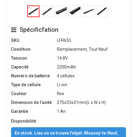
Spécificfation
SKU
LFR655
Condition
Remplacement, Tout Neuf
Tension
14.8V
Capacité
2200mAh
Numéro de batterie
4 cellules
Type de cellule
Li-ion
Couleur
Noir
Dimension de l'unité
275x33x21mm(L x W x H)
Garantie
1 An
Disponibilité
En stock. Lieu où se trouve l'objet: Moussy-le-Neuf,