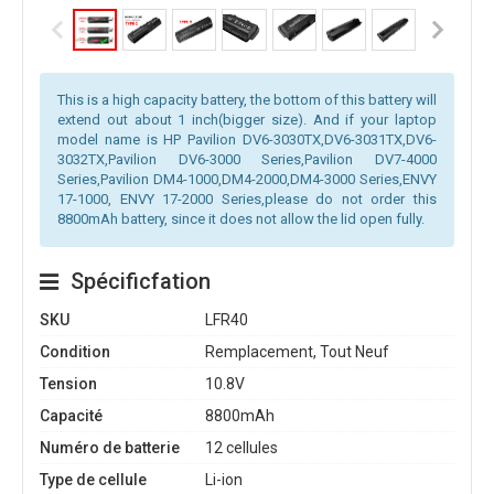
This is a high capacity battery, the bottom of this battery will
extend out about 1 inch(bigger size). And if your laptop
model name is HP Pavilion DV6-3030TX,DV6-3031TX,DV6-
3032TX,Pavilion DV6-3000 Series,Pavilion DV7-4000
Series,Pavilion DM4-1000,DM4-2000,DM4-3000 Series,ENVY
17-1000, ENVY 17-2000 Series,please do not order this
8800mAh battery, since it does not allow the lid open fully.
Spécificfation
SKU
LFR40
Condition
Remplacement, Tout Neuf
Tension
10.8V
Capacité
8800mAh
Numéro de batterie
12 cellules
Type de cellule
Li-ion