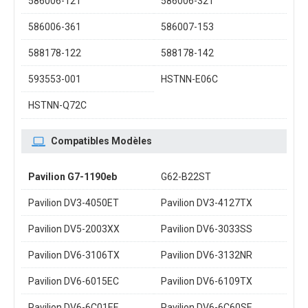
586006-121
586006-321
586006-361
586007-153
588178-122
588178-142
593553-001
HSTNN-E06C
HSTNN-Q72C
Compatibles Modèles
Pavilion G7-1190eb
G62-B22ST
Pavilion DV3-4050ET
Pavilion DV3-4127TX
Pavilion DV5-2003XX
Pavilion DV6-3033SS
Pavilion DV6-3106TX
Pavilion DV6-3132NR
Pavilion DV6-6015EC
Pavilion DV6-6109TX
Pavilion DV6-6C01EE
Pavilion DV6-6C60SE