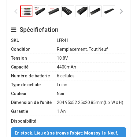
Spécificfation
SKU
LFR41
Condition
Remplacement, Tout Neuf
Tension
10.8V
Capacité
4400mAh
Numéro de batterie
6 cellules
Type de cellule
Li-ion
Couleur
Noir
Dimension de l'unité
204.95x52.25x20.85mm(L x W x H)
Garantie
1 An
Disponibilité
En stock. Lieu où se trouve l'objet: Moussy-le-Neuf,