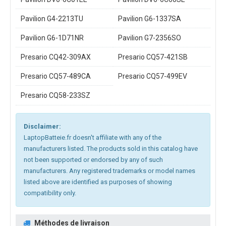
Pavilion G4-2213TU
Pavilion G6-1337SA
Pavilion G6-1D71NR
Pavilion G7-2356SO
Presario CQ42-309AX
Presario CQ57-421SB
Presario CQ57-489CA
Presario CQ57-499EV
Presario CQ58-233SZ
Disclaimer:
LaptopBatteie.fr doesn't affiliate with any of the
manufacturers listed. The products sold in this catalog have
not been supported or endorsed by any of such
manufacturers. Any registered trademarks or model names
listed above are identified as purposes of showing
compatibility only.
Méthodes de livraison