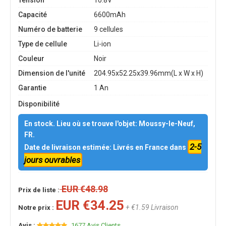
Tension
10.8V
Capacité
6600mAh
Numéro de batterie
9 cellules
Type de cellule
Li-ion
Couleur
Noir
Dimension de l'unité
204.95x52.25x39.96mm(L x W x H)
Garantie
1 An
Disponibilité
En stock. Lieu où se trouve l'objet: Moussy-le-Neuf,
FR.
2-5
Date de livraison estimée: Livrés en France dans
jours ouvrables
EUR €48.98
Prix de liste :
EUR €34.25
+ €1.59 Livraison
Notre prix :
Avis :
1677 Avis Clients