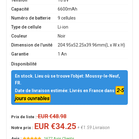
Tension
10.8V
Capacité
6600mAh
Numéro de batterie
9 cellules
Type de cellule
Li-ion
Couleur
Noir
Dimension de l'unité
204.95x52.25x39.96mm(L x W x H)
Garantie
1 An
Disponibilité
En stock. Lieu où se trouve l'objet: Moussy-le-Neuf,
FR.
2-5
Date de livraison estimée: Livrés en France dans
jours ouvrables
EUR €48.98
Prix de liste :
EUR €34.25
+ €1.59 Livraison
Notre prix :
Avis :
1677 Avis Clients