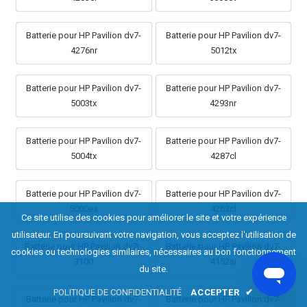
Batterie pour HP Pavilion dv7-
Batterie pour HP Pavilion dv7-
4276nr
5012tx
Batterie pour HP Pavilion dv7-
Batterie pour HP Pavilion dv7-
5003tx
4293nr
Batterie pour HP Pavilion dv7-
Batterie pour HP Pavilion dv7-
5004tx
4287cl
Batterie pour HP Pavilion dv7-
Batterie pour HP Pavilion dv7-
5000ea
4263cl
Ce site utilise des cookies pour améliorer le site et votre expérience
utilisateur. En poursuivant votre navigation, vous acceptez l'utilisation de
Batterie pour HP Pavilion dv7t-
Batterie pour HP Pavilion dv7-
cookies ou technologies similaires, nécessaires au bon fonctionnement
3100
4152si
du site.
POLITIQUE DE CONFIDENTIALITÉ
ACCEPTER
✔
Batterie pour HP Pavilion dv7-
Batterie pour HP Pavilion dv7-