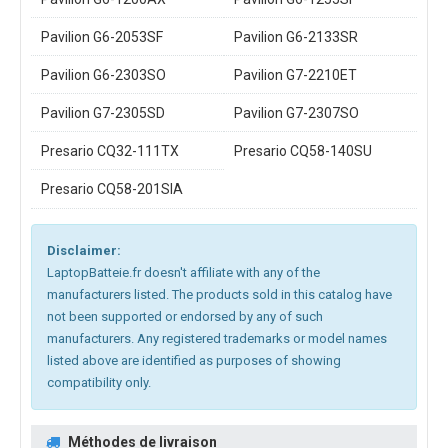
Pavilion G6-2053SF
Pavilion G6-2133SR
Pavilion G6-2303SO
Pavilion G7-2210ET
Pavilion G7-2305SD
Pavilion G7-2307SO
Presario CQ32-111TX
Presario CQ58-140SU
Presario CQ58-201SIA
Disclaimer:
LaptopBatteie.fr doesn't affiliate with any of the
manufacturers listed. The products sold in this catalog have
not been supported or endorsed by any of such
manufacturers. Any registered trademarks or model names
listed above are identified as purposes of showing
compatibility only.
Méthodes de livraison