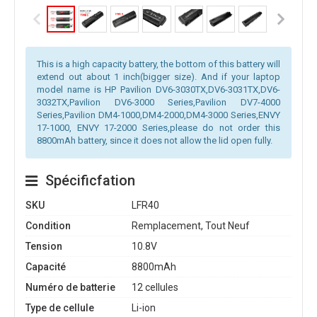
This is a high capacity battery, the bottom of this battery will
extend out about 1 inch(bigger size). And if your laptop
model name is HP Pavilion DV6-3030TX,DV6-3031TX,DV6-
3032TX,Pavilion DV6-3000 Series,Pavilion DV7-4000
Series,Pavilion DM4-1000,DM4-2000,DM4-3000 Series,ENVY
17-1000, ENVY 17-2000 Series,please do not order this
8800mAh battery, since it does not allow the lid open fully.
Spécificfation
SKU
LFR40
Condition
Remplacement, Tout Neuf
Tension
10.8V
Capacité
8800mAh
Numéro de batterie
12 cellules
Type de cellule
Li-ion