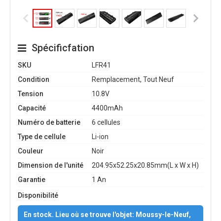
Spécificfation
SKU
LFR41
Condition
Remplacement, Tout Neuf
Tension
10.8V
Capacité
4400mAh
Numéro de batterie
6 cellules
Type de cellule
Li-ion
Couleur
Noir
Dimension de l'unité
204.95x52.25x20.85mm(L x W x H)
Garantie
1 An
Disponibilité
En stock. Lieu où se trouve l'objet: Moussy-le-Neuf,