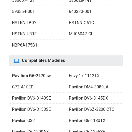
586007-121
586028-141
593554-001
640320-001
HSTNN-LB0Y
HSTNN-Q61C
HSTNN-UB1E
MU06047-CL
NBP6A175B1
Compatibles Modèles
Pavilion G6-2270sw
Envy 17-1112TX
G72-A10ED
Pavilion DM4-3080LA
Pavilion DV6-3143SE
Pavilion DV6-3145DX
Pavilion DV6-3153SE
Pavilion DV6Z-3200 CTO
Pavilion G32
Pavilion G6-1130TX
Pavilion G6-1200AX
Pavilion G6-1255SF