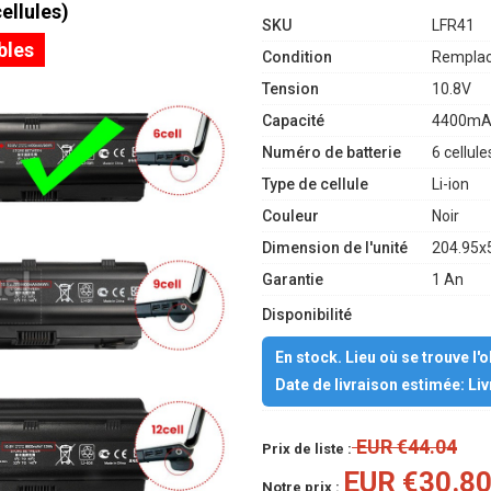
ellules)
SKU
LFR41
bles
Condition
Remplac
Tension
10.8V
Capacité
4400mA
Numéro de batterie
6 cellule
Type de cellule
Li-ion
Couleur
Noir
Dimension de l'unité
204.95x
Garantie
1 An
Disponibilité
En stock. Lieu où se trouve l'
Date de livraison estimée: Li
EUR €44.04
Prix de liste :
EUR €30.8
Notre prix :