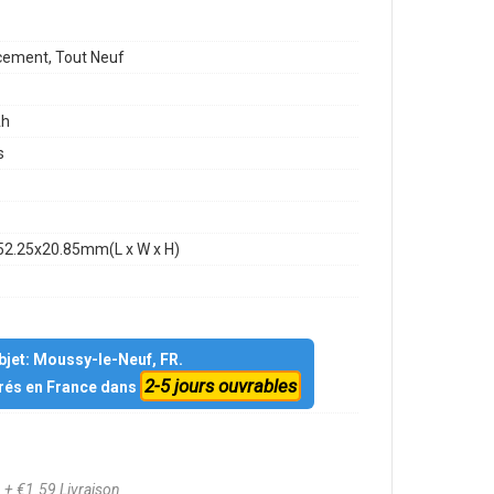
ement, Tout Neuf
h
s
52.25x20.85mm(L x W x H)
objet: Moussy-le-Neuf, FR.
2-5 jours ouvrables
vrés en France dans
0
+ €1.59 Livraison