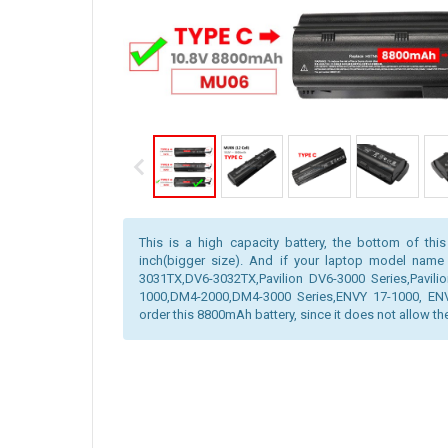
This is a high capacity battery, the bottom of this
inch(bigger size). And if your laptop model name
3031TX,DV6-3032TX,Pavilion DV6-3000 Series,Pavili
1000,DM4-2000,DM4-3000 Series,ENVY 17-1000, ENV
order this 8800mAh battery, since it does not allow the 