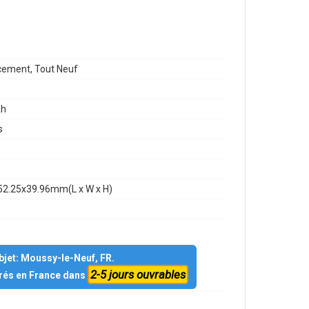
ement, Tout Neuf
h
s
52.25x39.96mm(L x W x H)
objet: Moussy-le-Neuf, FR.
2-5 jours ouvrables
vrés en France dans