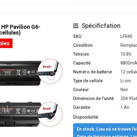
Spécificfation
 HP Pavilion G6-
ellules)
SKU
LFR40
bles
Condition
Remplac
Tension
10.8V
Capacité
8800mA
Numéro de batterie
12 cellul
Type de cellule
Li-ion
Couleur
Noir
Dimension de l'unité
204.95x
Garantie
1 An
Disponibilité
En stock. Lieu où se trouve l'
Date de livraison estimée: Li