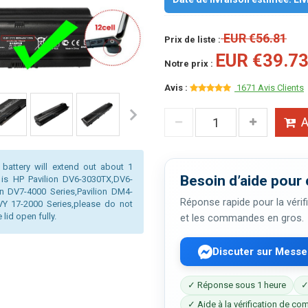
EUR €56.81
Prix de liste :
EUR €39.7
Notre prix :
Avis :
1671 Avis Clients
A
 battery will extend out about 1
Besoin d’aide pour 
 is HP Pavilion DV6-3030TX,DV6-
on DV7-4000 Series,Pavilion DM4-
Réponse rapide pour la vérifi
Y 17-2000 Series,please do not
lid open fully.
et les commandes en gros.
Discuter sur Mess
✓ Réponse sous 1 heure
✓
✓ Aide à la vérification de com