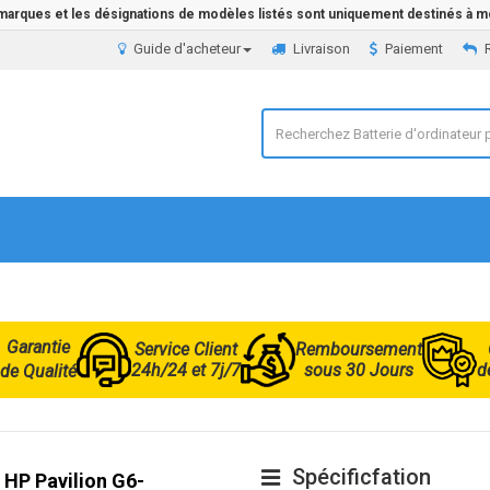
 marques et les désignations de modèles listés sont uniquement destinés à mo
Guide d'acheteur
Livraison
Paiement
Garantie
Service Client
Remboursement
24h/24 et 7j/7
sous 30 Jours
d
de Qualité
Spécificfation
 HP Pavilion G6-