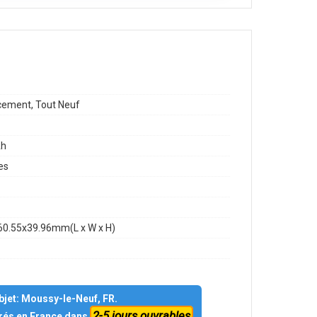
ement, Tout Neuf
h
es
60.55x39.96mm(L x W x H)
objet: Moussy-le-Neuf, FR.
2-5 jours ouvrables
vrés en France dans