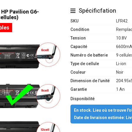
Spécificfation
 HP Pavilion G6-
ellules)
SKU
LFR42
bles
Condition
Remplac
Tension
10.8V
Capacité
6600mA
Numéro de batterie
9 cellule
Type de cellule
Li-ion
Couleur
Noir
Dimension de l'unité
204.95x
Garantie
1 An
Disponibilité
En stock. Lieu où se trouve l'
Date de livraison estimée: Li