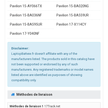
Pavilion 15-AY066TX
Pavilion 15-BA020NG
Pavilion 15-BA036NF
Pavilion 15-BA559UR
Pavilion 15-BA595UR
Pavilion 17-X114CY
Pavilion 17-Y040NF
Disclaimer:
LaptopBatteie.fr doesn't affiliate with any of the
manufacturers listed. The products sold in this catalog have
not been supported or endorsed by any of such
manufacturers. Any registered trademarks or model names
listed above are identified as purposes of showing
compatibility only.
Méthodes de livraison
17Track.net