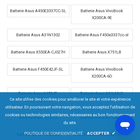
Batterie Asus A450E3337CC-SL
Batterie Asus VivoBook
X200CA-9E
Batterie Asus A31N1302
Batterie Asus F450e3337cc-sl
Batterie Asus X550EA-CJ027H
Batterie Asus X751LB
Batterie Asus F450E42JF-SL
Batterie Asus VivoBook
X200CA-6D
Batterie Asus X450JF-
Batterie Asus A31LMH2
Ce site utilise des cookies pour améliorer le site et votre expérience
0033D4700HQ
utilisateur. En poursuivant votre navigation, vous acceptez l'utilisation de
cookies ou technologies similaires, nécessaires au bon fonctionnement
Batterie Asus X751LJ
Batterie Asus A31LM9H
du site.
POLITIQUE DE CONFIDENTIALITÉ
ACCEPTER
✔
Batterie Asus VivoBook
Batterie Asus A450E3217CC-SL