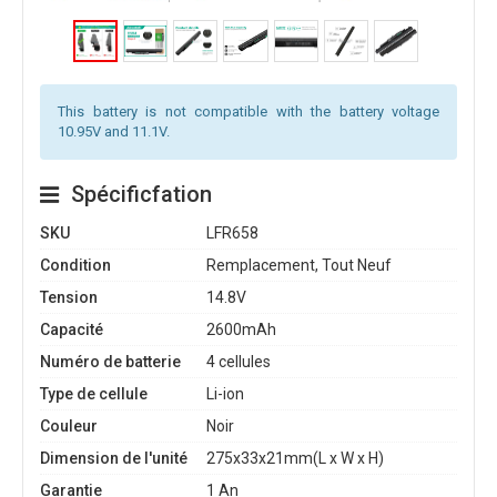
This battery is not compatible with the battery voltage
10.95V and 11.1V.
Spécificfation
SKU
LFR658
Condition
Remplacement, Tout Neuf
Tension
14.8V
Capacité
2600mAh
Numéro de batterie
4 cellules
Type de cellule
Li-ion
Couleur
Noir
Dimension de l'unité
275x33x21mm(L x W x H)
Garantie
1 An