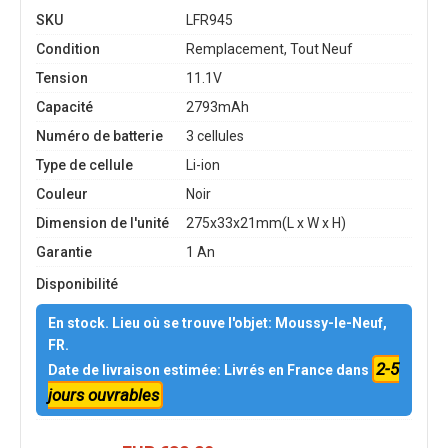
SKU
LFR945
Condition
Remplacement, Tout Neuf
Tension
11.1V
Capacité
2793mAh
Numéro de batterie
3 cellules
Type de cellule
Li-ion
Couleur
Noir
Dimension de l'unité
275x33x21mm(L x W x H)
Garantie
1 An
Disponibilité
En stock. Lieu où se trouve l'objet: Moussy-le-Neuf,
FR.
2-5
Date de livraison estimée: Livrés en France dans
jours ouvrables