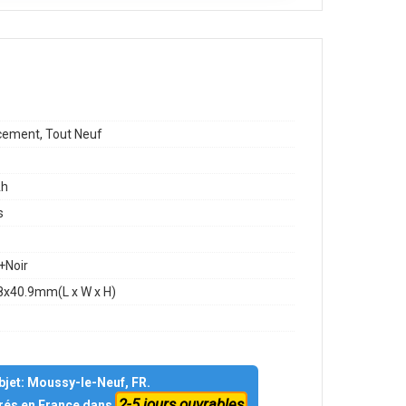
ement, Tout Neuf
h
s
+Noir
8x40.9mm(L x W x H)
objet: Moussy-le-Neuf, FR.
2-5 jours ouvrables
vrés en France dans