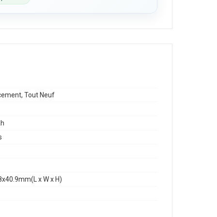
1
ement, Tout Neuf
h
s
8x40.9mm(L x W x H)