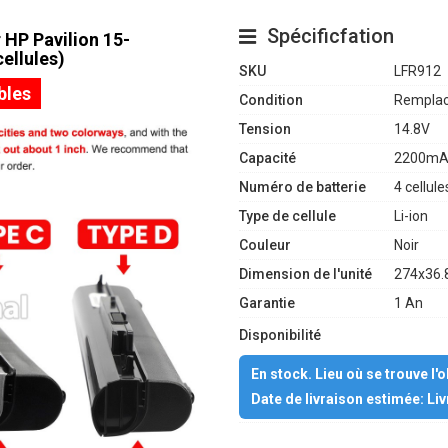
Spécificfation
 HP Pavilion 15-
ellules)
SKU
LFR912
bles
Condition
Remplac
Tension
14.8V
Capacité
2200mA
Numéro de batterie
4 cellule
Type de cellule
Li-ion
Couleur
Noir
Dimension de l'unité
274x36.
Garantie
1 An
Disponibilité
En stock. Lieu où se trouve l'
Date de livraison estimée: Li