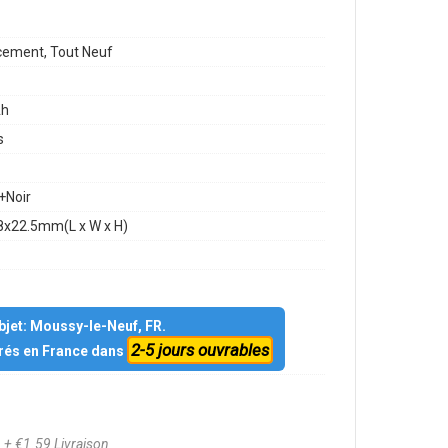
ement, Tout Neuf
h
s
+Noir
8x22.5mm(L x W x H)
objet: Moussy-le-Neuf, FR.
2-5 jours ouvrables
vrés en France dans
0
+ €1.59 Livraison