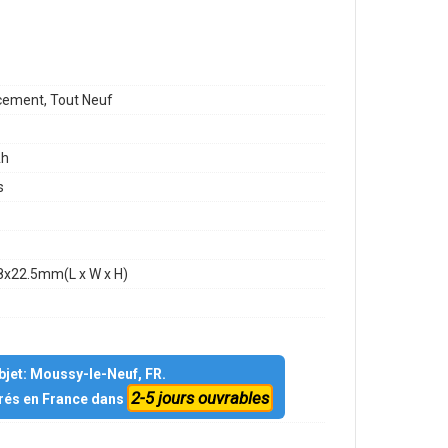
ement, Tout Neuf
h
s
8x22.5mm(L x W x H)
objet: Moussy-le-Neuf, FR.
2-5 jours ouvrables
vrés en France dans