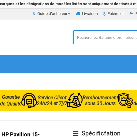
 marques et les désignations de modèles listés sont uniquement destinés à mo
Guide d'acheteur
Livraison
Paiement
Garantie
Service Client
Remboursement
24h/24 et 7j/7
sous 30 Jours
d
de Qualité
Spécificfation
 HP Pavilion 15-