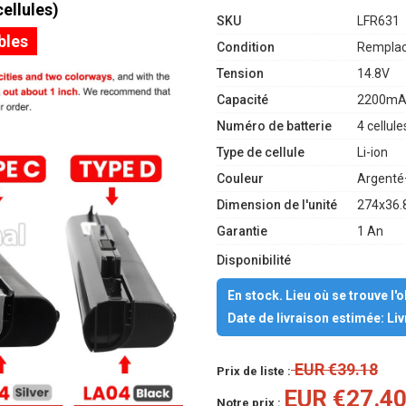
ellules)
SKU
LFR631
bles
Condition
Remplac
Tension
14.8V
Capacité
2200mA
Numéro de batterie
4 cellule
Type de cellule
Li-ion
Couleur
Argenté
Dimension de l'unité
274x36.
Garantie
1 An
Disponibilité
En stock. Lieu où se trouve l'
Date de livraison estimée: Li
EUR €39.18
Prix de liste :
EUR €27.4
Notre prix :