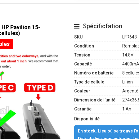
Spécificfation
 HP Pavilion 15-
ellules)
SKU
LFR643
bles
Condition
Remplac
Tension
14.8V
Capacité
4400mA
Numéro de batterie
8 cellule
Type de cellule
Li-ion
Couleur
Argenté
Dimension de l'unité
274x36.
Garantie
1 An
Disponibilité
En stock. Lieu où se trouve l'
Date de livraison estimée: Li