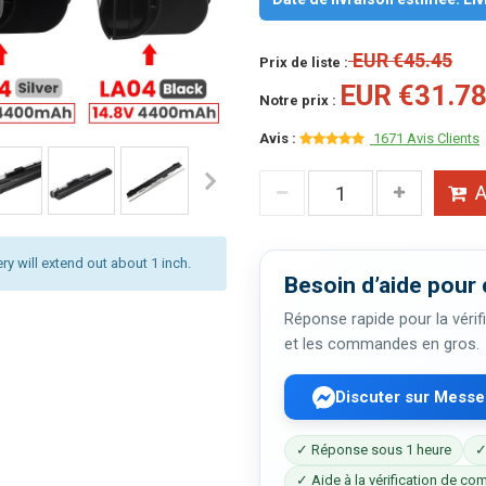
EUR €45.45
Prix de liste :
EUR €31.7
Notre prix :
Avis :
1671 Avis Clients
A
ery will extend out about 1 inch.
Besoin d’aide pour 
Réponse rapide pour la vérifi
et les commandes en gros.
Discuter sur Mess
✓ Réponse sous 1 heure
✓
✓ Aide à la vérification de com