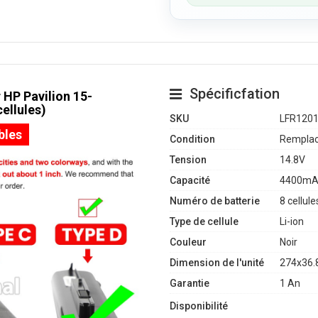
Spécificfation
 HP Pavilion 15-
ellules)
SKU
LFR120
bles
Condition
Remplac
Tension
14.8V
Capacité
4400mA
Numéro de batterie
8 cellule
Type de cellule
Li-ion
Couleur
Noir
Dimension de l'unité
274x36.
Garantie
1 An
Disponibilité