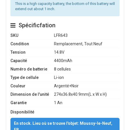
This is a high capacity battery, the bottom of this battery will
extend out about 1 inch.
Spécificfation
SKU
LFR643
Condition
Remplacement, Tout Neuf
Tension
14.8V
Capacité
4400mAh
Numéro de batterie
8 cellules
Type de cellule
Li-ion
Couleur
Argenté+Noir
Dimension de l'unité
274x36.8x40.9mm(L x W x H)
Garantie
1 An
Disponibilité
En stock. Lieu où se trouve l'objet: Moussy-le-Neuf,
FR.