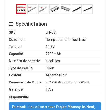
Spécificfation
SKU
LFR631
Condition
Remplacement, Tout Neuf
Tension
14.8V
Capacité
2200mAh
Numéro de batterie
4 cellules
Type de cellule
Li-ion
Couleur
Argenté+Noir
Dimension de l'unité
274x36.8x22.5mm(L x W x H)
Garantie
1 An
Disponibilité
En stock. Lieu où se trouve l'objet: Moussy-le-Neuf,