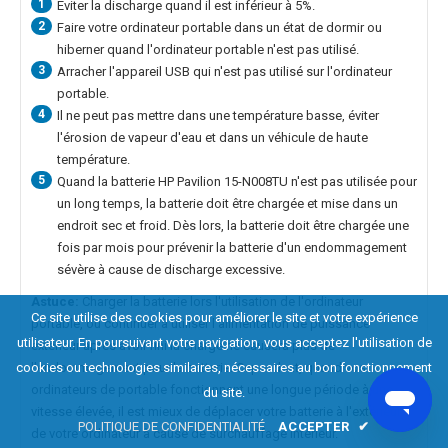
1
Eviter la discharge quand il est inférieur à 5%.
2
Faire votre ordinateur portable dans un état de dormir ou
hiberner quand l'ordinateur portable n'est pas utilisé.
3
Arracher l'appareil USB qui n'est pas utilisé sur l'ordinateur
portable.
4
Il ne peut pas mettre dans une température basse, éviter
l'érosion de vapeur d'eau et dans un véhicule de haute
température.
5
Quand la
batterie HP Pavilion 15-N008TU
n'est pas utilisée pour
un long temps, la batterie doit être chargée et mise dans un
endroit sec et froid. Dès lors, la batterie doit être chargée une
fois par mois pour prévenir la batterie d'un endommagement
sévère à cause de discharge excessive.
Astuce:
Charger la batterie lors l'utilisation de l'ordinateur
Ce site utilise des cookies pour améliorer le site et votre expérience
portable, ou continuer à utiliser l'alimentation de puissance
utilisateur. En poursuivant votre navigation, vous acceptez l'utilisation de
extérieur après avoir fini la charge ne causera plus de
cookies ou technologies similaires, nécessaires au bon fonctionnement
l'endommagement pour la batterie. Cependant, quand vos
ordinateurs de portable fonctionnent une longue période à une
du site.
vitesse élevée, il est mieux de déplacer votre batterie à l'extérieur
POLITIQUE DE CONFIDENTIALITÉ
ACCEPTER
✔
de votre ordinateur à cause de surchauffage intérieur.