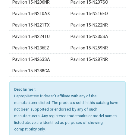
Pavilion 15-N206NR
Pavilion 15-N207SO
Pavilion 15-N210AX
Pavilion 15-N216EO
Pavilion 15-N221TX
Pavilion 15-N222NR
Pavilion 15-N224TU
Pavilion 15-N235SA
Pavilion 15-N236EZ
Pavilion 15-N259NR
Pavilion 15-N263SA
Pavilion 15-N287NR
Pavilion 15-N288CA
Disclaimer:
LaptopBatteie.fr doesn't affiliate with any of the
manufacturers listed. The products sold in this catalog have
not been supported or endorsed by any of such
manufacturers. Any registered trademarks or model names
listed above are identified as purposes of showing
compatibility only.