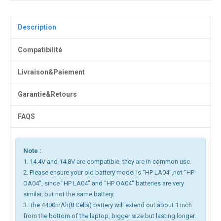
Description
Compatibilité
Livraison&Paiement
Garantie&Retours
FAQS
Note :
1. 14.4V and 14.8V are compatible, they are in common use.
2. Please ensure your old battery model is "HP LA04",not "HP
OA04", since "HP LA04" and "HP OA04" batteries are very
similar, but not the same battery.
3. The 4400mAh(8 Cells) battery will extend out about 1 inch
from the bottom of the laptop, bigger size but lasting longer.