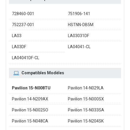
728460-001
751906-141
752237-001
HSTNN-DB5M
LA03
LA03031DF
LA03DF
LA04041-CL
LA04041DF-CL
Compatibles Modèles
Pavilion 15-N008TU
Pavilion 14-N029LA
Pavilion 14-N209AX
Pavilion 15-N000SX
Pavilion 15-N002SO
Pavilion 15-N033SA
Pavilion 15-N048CA
Pavilion 15-N204SK