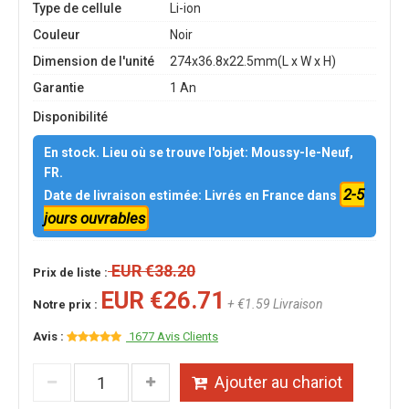
Type de cellule
Li-ion
Couleur
Noir
Dimension de l'unité
274x36.8x22.5mm(L x W x H)
Garantie
1 An
Disponibilité
En stock. Lieu où se trouve l'objet: Moussy-le-Neuf,
FR.
2-5
Date de livraison estimée: Livrés en France dans
jours ouvrables
EUR €38.20
Prix de liste :
EUR €26.71
+ €1.59 Livraison
Notre prix :
Avis :
1677 Avis Clients
Ajouter au chariot