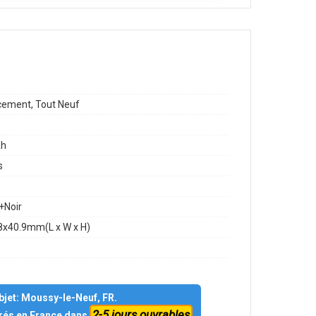
ement, Tout Neuf
h
s
+Noir
8x40.9mm(L x W x H)
objet: Moussy-le-Neuf, FR.
2-5 jours ouvrables
vrés en France dans