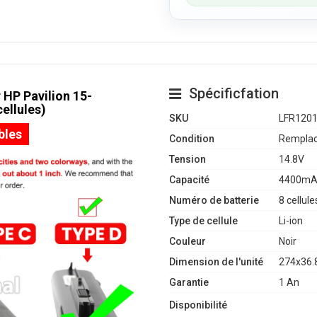
Spécificfation
 HP Pavilion 15-
ellules)
SKU
LFR120
bles
Condition
Remplac
Tension
14.8V
Capacité
4400mA
Numéro de batterie
8 cellule
Type de cellule
Li-ion
Couleur
Noir
Dimension de l'unité
274x36.
Garantie
1 An
Disponibilité