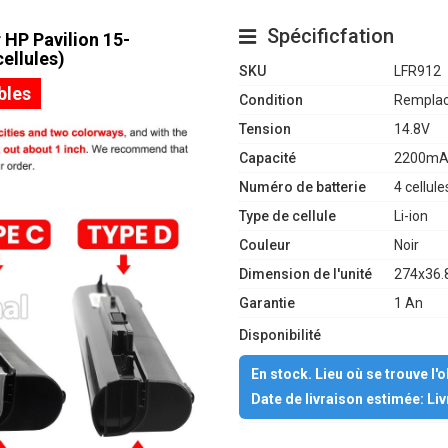
Spécificfation
 HP Pavilion 15-
ellules)
SKU
LFR912
bles
Condition
Remplac
Tension
14.8V
Capacité
2200mA
Numéro de batterie
4 cellule
Type de cellule
Li-ion
Couleur
Noir
Dimension de l'unité
274x36.
Garantie
1 An
Disponibilité
En stock. Lieu où se trouve l'
Date de livraison estimée: Li