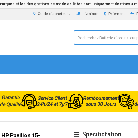
 marques et les désignations de modèles listés sont uniquement destinés à mo
Guide d'acheteur
Livraison
Paiement
Garantie
Service Client
Remboursement
24h/24 et 7j/7
sous 30 Jours
d
de Qualité
Spécificfation
 HP Pavilion 15-