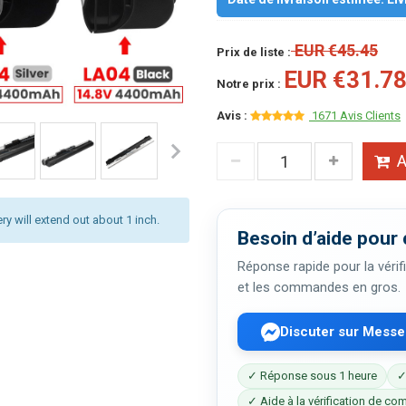
EUR €45.45
Prix de liste :
EUR €31.7
Notre prix :
Avis :
1671 Avis Clients
A
ery will extend out about 1 inch.
Besoin d’aide pour 
Réponse rapide pour la vérifi
et les commandes en gros.
Discuter sur Mess
✓ Réponse sous 1 heure
✓
✓ Aide à la vérification de com