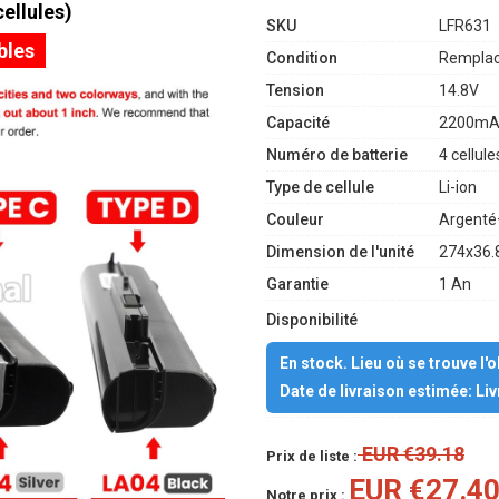
ellules)
SKU
LFR631
bles
Condition
Remplac
Tension
14.8V
Capacité
2200mA
Numéro de batterie
4 cellule
Type de cellule
Li-ion
Couleur
Argenté
Dimension de l'unité
274x36.
Garantie
1 An
Disponibilité
En stock. Lieu où se trouve l'
Date de livraison estimée: Li
EUR €39.18
Prix de liste :
EUR €27.4
Notre prix :