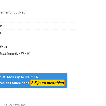
ement, Tout Neuf
h
s
+Noir
8x22.5mm(L x W x H)
objet: Moussy-le-Neuf, FR.
2-5 jours ouvrables
vrés en France dans
0
+ €1.59 Livraison