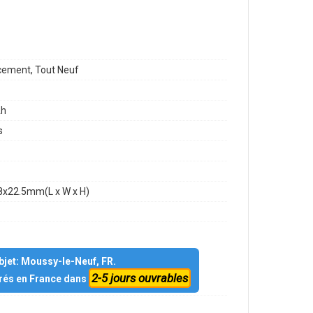
ement, Tout Neuf
h
s
8x22.5mm(L x W x H)
objet: Moussy-le-Neuf, FR.
2-5 jours ouvrables
vrés en France dans