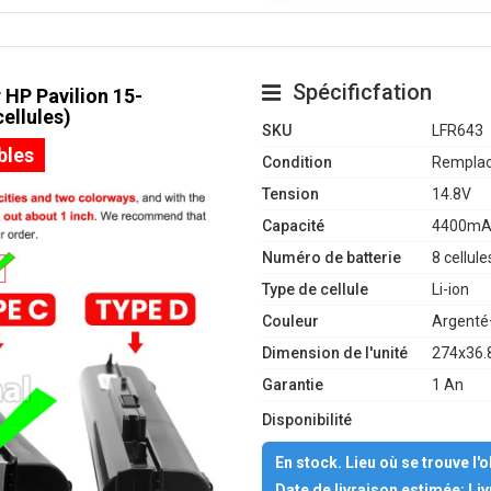
Spécificfation
 HP Pavilion 15-
ellules)
SKU
LFR643
bles
Condition
Remplac
Tension
14.8V
Capacité
4400mA
Numéro de batterie
8 cellule
Type de cellule
Li-ion
Couleur
Argenté
Dimension de l'unité
274x36.
Garantie
1 An
Disponibilité
En stock. Lieu où se trouve l'
Date de livraison estimée: Li