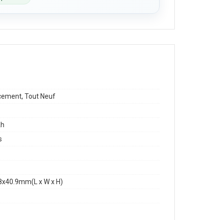
1
ement, Tout Neuf
h
s
8x40.9mm(L x W x H)