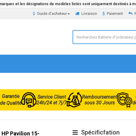
 marques et les désignations de modèles listés sont uniquement destinés à mo
Guide d'acheteur
Livraison
Paiement
Garantie
Service Client
Remboursement
24h/24 et 7j/7
sous 30 Jours
d
de Qualité
Spécificfation
 HP Pavilion 15-