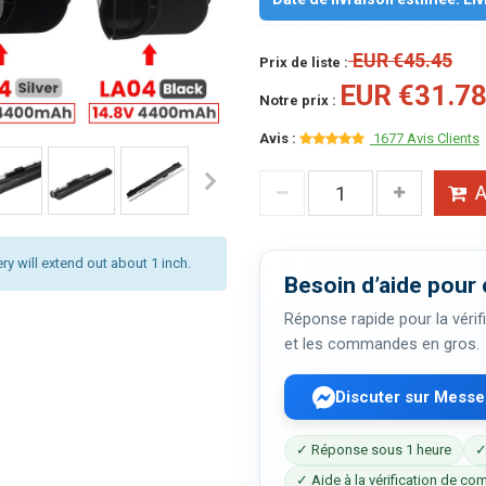
EUR €45.45
Prix de liste :
EUR €31.7
Notre prix :
Avis :
1677 Avis Clients
A
ery will extend out about 1 inch.
Besoin d’aide pour 
Réponse rapide pour la vérifi
et les commandes en gros.
Discuter sur Mess
✓ Réponse sous 1 heure
✓
✓ Aide à la vérification de com