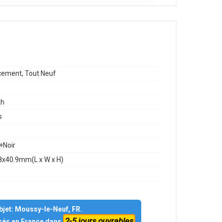
ement, Tout Neuf
h
s
+Noir
8x40.9mm(L x W x H)
objet: Moussy-le-Neuf, FR.
2-5 jours ouvrables
vrés en France dans