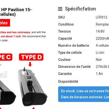
Spécificfation
 HP Pavilion 15-
ellules)
SKU
LFR912
bles
Condition
Remplac
Tension
14.8V
Capacité
2200mA
Numéro de batterie
4 cellule
Type de cellule
Li-ion
Couleur
Noir
Dimension de l'unité
274x36.
Garantie
1 An
Disponibilité
En stock. Lieu où se trouve l'
Date de livraison estimée: Li