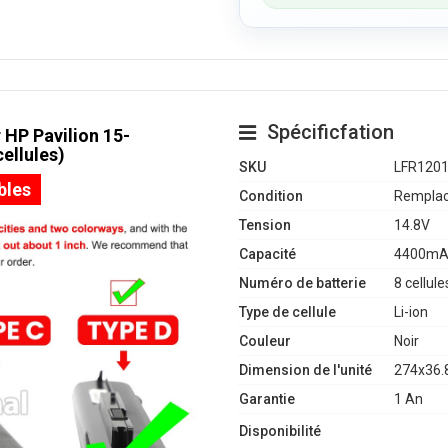
Spécificfation
 HP Pavilion 15-
ellules)
SKU
LFR120
bles
Condition
Remplac
Tension
14.8V
Capacité
4400mA
Numéro de batterie
8 cellule
Type de cellule
Li-ion
Couleur
Noir
Dimension de l'unité
274x36.
Garantie
1 An
Disponibilité