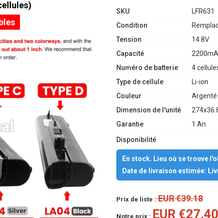
ellules)
SKU
LFR631
bles
Condition
Remplac
Tension
14.8V
Capacité
2200mA
Numéro de batterie
4 cellule
Type de cellule
Li-ion
Couleur
Argenté
Dimension de l'unité
274x36.
Garantie
1 An
Disponibilité
En stock. Lieu où se trouve l'
Date de livraison estimée: Li
EUR €39.18
Prix de liste :
EUR €27.4
Notre prix :