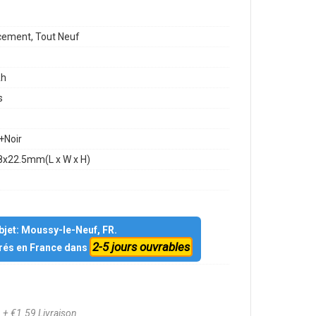
ement, Tout Neuf
h
s
+Noir
8x22.5mm(L x W x H)
objet: Moussy-le-Neuf, FR.
2-5 jours ouvrables
vrés en France dans
0
+ €1.59 Livraison