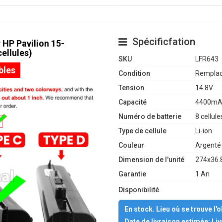
Spécificfation
 HP Pavilion 15-
ellules)
SKU
LFR643
bles
Condition
Remplac
Tension
14.8V
Capacité
4400mA
Numéro de batterie
8 cellule
Type de cellule
Li-ion
Couleur
Argenté
Dimension de l'unité
274x36.
Garantie
1 An
Disponibilité
En stock. Lieu où se trouve l'
Date de livraison estimée: Li