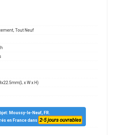
ement, Tout Neuf
h
s
8x22.5mm(L x W x H)
objet: Moussy-le-Neuf, FR.
2-5 jours ouvrables
vrés en France dans