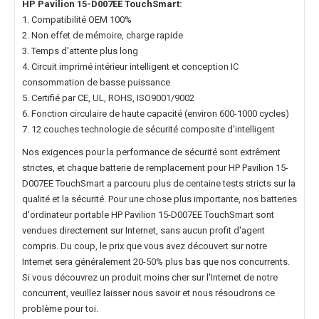
HP Pavilion 15-D007EE TouchSmart
:
1. Compatibilité OEM 100%
2. Non effet de mémoire, charge rapide
3. Temps d'attente plus long
4. Circuit imprimé intérieur intelligent et conception IC
consommation de basse puissance
5. Certifié par CE, UL, ROHS, ISO9001/9002
6. Fonction circulaire de haute capacité (environ 600-1000 cycles)
7. 12 couches technologie de sécurité composite d'intelligent
Nos exigences pour la performance de sécurité sont extrêment
strictes, et chaque
batterie de remplacement pour HP Pavilion 15-
D007EE TouchSmart
a parcouru plus de centaine tests stricts sur la
qualité et la sécurité. Pour une chose plus importante, nos
batteries
d'ordinateur portable HP Pavilion 15-D007EE TouchSmart
sont
vendues directement sur Internet, sans aucun profit d'agent
compris. Du coup, le prix que vous avez découvert sur notre
Internet sera généralement 20-50% plus bas que nos concurrents.
Si vous découvrez un produit moins cher sur l'Internet de notre
concurrent, veuillez laisser nous savoir et nous résoudrons ce
problème pour toi.