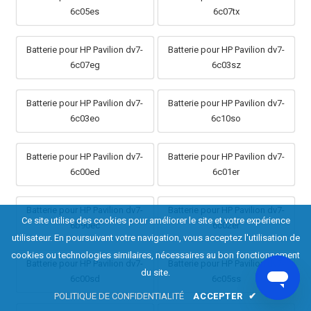
6c05es
6c07tx
Batterie pour HP Pavilion dv7-
Batterie pour HP Pavilion dv7-
6c07eg
6c03sz
Batterie pour HP Pavilion dv7-
Batterie pour HP Pavilion dv7-
6c03eo
6c10so
Batterie pour HP Pavilion dv7-
Batterie pour HP Pavilion dv7-
6c00ed
6c01er
Batterie pour HP Pavilion dv7-
Batterie pour HP Pavilion dv7-
Ce site utilise des cookies pour améliorer le site et votre expérience
6b90ec
6c02er
utilisateur. En poursuivant votre navigation, vous acceptez l'utilisation de
cookies ou technologies similaires, nécessaires au bon fonctionnement
Batterie pour HP Pavilion dv7-
Batterie pour HP Pavilion dv7-
du site.
6c00sd
6c05ss
POLITIQUE DE CONFIDENTIALITÉ
ACCEPTER
✔