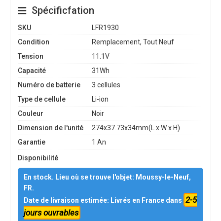
Spécificfation
SKU
LFR1930
Condition
Remplacement, Tout Neuf
Tension
11.1V
Capacité
31Wh
Numéro de batterie
3 cellules
Type de cellule
Li-ion
Couleur
Noir
Dimension de l'unité
274x37.73x34mm(L x W x H)
Garantie
1 An
Disponibilité
En stock. Lieu où se trouve l'objet: Moussy-le-Neuf,
FR.
2-5
Date de livraison estimée: Livrés en France dans
jours ouvrables