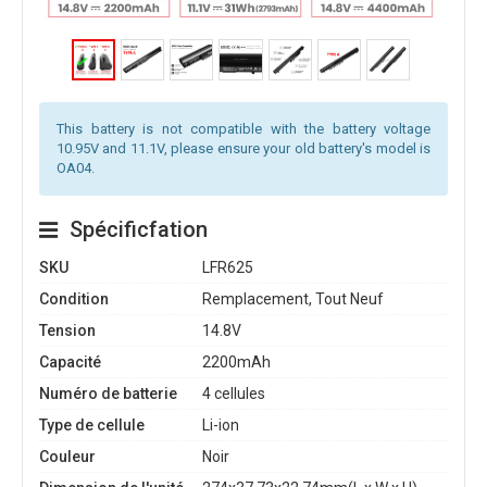
This battery is not compatible with the battery voltage
10.95V and 11.1V, please ensure your old battery's model is
OA04.
Spécificfation
SKU
LFR625
Condition
Remplacement, Tout Neuf
Tension
14.8V
Capacité
2200mAh
Numéro de batterie
4 cellules
Type de cellule
Li-ion
Couleur
Noir