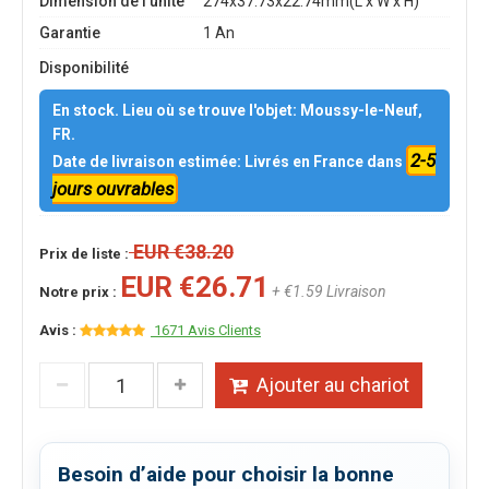
Dimension de l'unité
274x37.73x22.74mm(L x W x H)
Garantie
1 An
Disponibilité
En stock. Lieu où se trouve l'objet: Moussy-le-Neuf,
FR.
2-5
Date de livraison estimée: Livrés en France dans
jours ouvrables
EUR €38.20
Prix de liste :
EUR €26.71
+ €1.59 Livraison
Notre prix :
Avis :
1671 Avis Clients
Ajouter au chariot
Besoin d’aide pour choisir la bonne