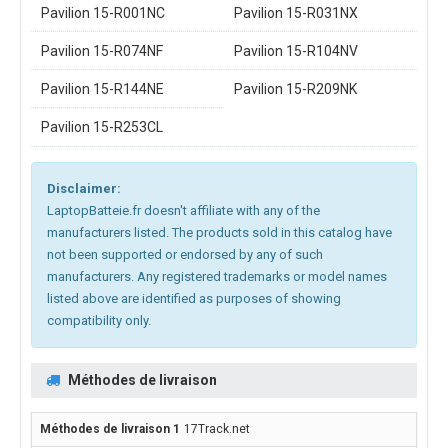
Pavilion 15-R001NC
Pavilion 15-R031NX
Pavilion 15-R074NF
Pavilion 15-R104NV
Pavilion 15-R144NE
Pavilion 15-R209NK
Pavilion 15-R253CL
Disclaimer:
LaptopBatteie.fr doesn't affiliate with any of the
manufacturers listed. The products sold in this catalog have
not been supported or endorsed by any of such
manufacturers. Any registered trademarks or model names
listed above are identified as purposes of showing
compatibility only.
Méthodes de livraison
17Track.net