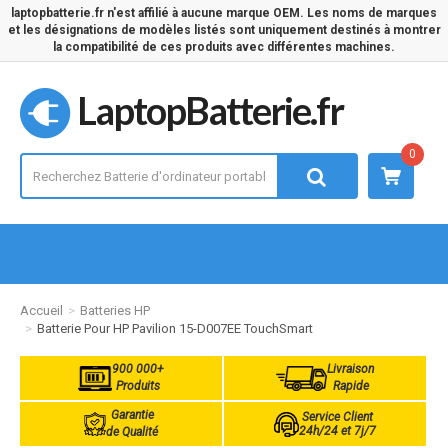
laptopbatterie.fr n'est affilié à aucune marque OEM. Les noms de marques
et les désignations de modèles listés sont uniquement destinés à montrer
la compatibilité de ces produits avec différentes machines.
LaptopBatterie.fr
0
Accueil
Batteries HP
Batterie Pour HP Pavilion 15-D007EE TouchSmart
900 000+
Livraison
Produits
Rapide
Garantie
Service Client
24h/24 et 7j/7
de Qualité