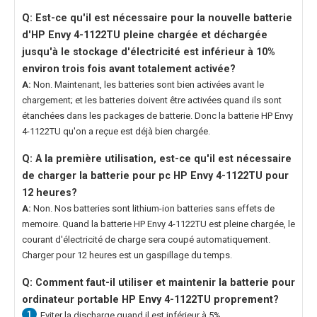
Q: Est-ce qu'il est nécessaire pour la nouvelle
batterie
d'HP Envy 4-1122TU
pleine chargée et déchargée
jusqu'à le stockage d'électricité est inférieur à 10%
environ trois fois avant totalement activée?
A:
Non. Maintenant, les batteries sont bien activées avant le
chargement; et les batteries doivent être activées quand ils sont
étanchées dans les packages de batterie. Donc la
batterie HP Envy
4-1122TU
qu'on a reçue est déjà bien chargée.
Q: A la première utilisation, est-ce qu'il est nécessaire
de charger la
batterie pour pc HP Envy 4-1122TU
pour
12 heures?
A:
Non. Nos batteries sont lithium-ion batteries sans effets de
memoire. Quand la
batterie HP Envy 4-1122TU
est pleine chargée, le
courant d'électricité de charge sera coupé automatiquement.
Charger pour 12 heures est un gaspillage du temps.
Q: Comment faut-il utiliser et maintenir la
batterie pour
ordinateur portable HP Envy 4-1122TU
proprement?
1
Eviter la discharge quand il est inférieur à 5%.