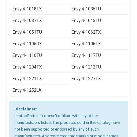
Envy 4-1018TX
Envy 4-1035TU
Envy 4-1037TX
Envy 4-1043TU
Envy 4-1051TU
Envy 4-1062TX
Envy 4-1105DX
Envy 4-1106TX
Envy 4-1110TU
Envy 4-1117TU
Envy 4-1204TX
Envy 4-1212TU
Envy 4-1221TX
Envy 4-1227TX
Envy 4-1252LA
Disclaimer:
LaptopBatteie.fr doesn't affiliate with any of the
manufacturers listed. The products sold in this catalog have
not been supported or endorsed by any of such
manufacturers. Any registered trademarks or model names