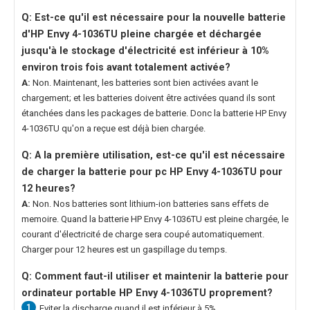
Q: Est-ce qu'il est nécessaire pour la nouvelle
batterie
d'HP Envy 4-1036TU
pleine chargée et déchargée
jusqu'à le stockage d'électricité est inférieur à 10%
environ trois fois avant totalement activée?
A:
Non. Maintenant, les batteries sont bien activées avant le
chargement; et les batteries doivent être activées quand ils sont
étanchées dans les packages de batterie. Donc la
batterie HP Envy
4-1036TU
qu'on a reçue est déjà bien chargée.
Q: A la première utilisation, est-ce qu'il est nécessaire
de charger la
batterie pour pc HP Envy 4-1036TU
pour
12 heures?
A:
Non. Nos batteries sont lithium-ion batteries sans effets de
memoire. Quand la
batterie HP Envy 4-1036TU
est pleine chargée, le
courant d'électricité de charge sera coupé automatiquement.
Charger pour 12 heures est un gaspillage du temps.
Q: Comment faut-il utiliser et maintenir la
batterie pour
ordinateur portable HP Envy 4-1036TU
proprement?
1
Eviter la discharge quand il est inférieur à 5%.