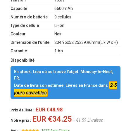
Tension
10.8V
Capacité
6600mAh
Numéro de batterie
9 cellules
Type de cellule
Li-ion
Couleur
Noir
Dimension de l'unité
204.95x52.25x39.96mm(L x W x H)
Garantie
1 An
Disponibilité
En stock. Lieu où se trouve l'objet: Moussy-le-Neuf,
FR.
2-5
Date de livraison estimée: Livrés en France dans
jours ouvrables
EUR €48.98
Prix de liste :
EUR €34.25
+ €1.59 Livraison
Notre prix :
Avis :
1677 Avis Clients