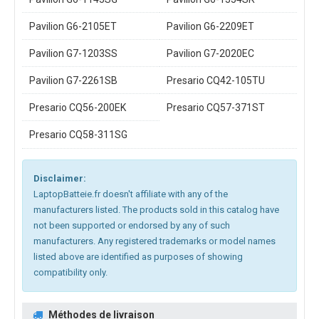
Pavilion G6-2105ET
Pavilion G6-2209ET
Pavilion G7-1203SS
Pavilion G7-2020EC
Pavilion G7-2261SB
Presario CQ42-105TU
Presario CQ56-200EK
Presario CQ57-371ST
Presario CQ58-311SG
Disclaimer:
LaptopBatteie.fr doesn't affiliate with any of the
manufacturers listed. The products sold in this catalog have
not been supported or endorsed by any of such
manufacturers. Any registered trademarks or model names
listed above are identified as purposes of showing
compatibility only.
Méthodes de livraison