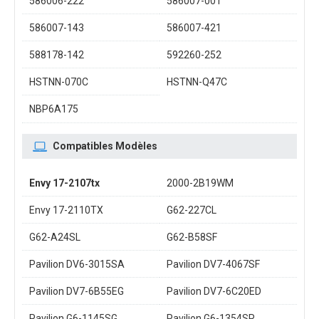
586006-222
586007-001
586007-143
586007-421
588178-142
592260-252
HSTNN-070C
HSTNN-Q47C
NBP6A175
Compatibles Modèles
Envy 17-2107tx
2000-2B19WM
Envy 17-2110TX
G62-227CL
G62-A24SL
G62-B58SF
Pavilion DV6-3015SA
Pavilion DV7-4067SF
Pavilion DV7-6B55EG
Pavilion DV7-6C20ED
Pavilion G6-1145SG
Pavilion G6-1354SR