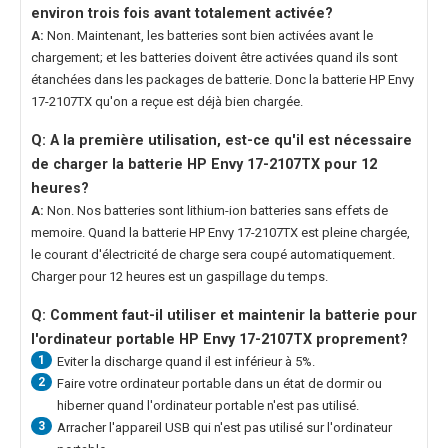
environ trois fois avant totalement activée?
A:
Non. Maintenant, les batteries sont bien activées avant le
chargement; et les batteries doivent être activées quand ils sont
étanchées dans les packages de batterie. Donc la
batterie HP Envy
17-2107TX
qu'on a reçue est déjà bien chargée.
Q: A la première utilisation, est-ce qu'il est nécessaire
de charger la
batterie HP Envy 17-2107TX
pour 12
heures?
A:
Non. Nos batteries sont lithium-ion batteries sans effets de
memoire. Quand la
batterie HP Envy 17-2107TX
est pleine chargée,
le courant d'électricité de charge sera coupé automatiquement.
Charger pour 12 heures est un gaspillage du temps.
Q: Comment faut-il utiliser et maintenir la
batterie pour
l'ordinateur portable HP Envy 17-2107TX
proprement?
1
Eviter la discharge quand il est inférieur à 5%.
2
Faire votre ordinateur portable dans un état de dormir ou
hiberner quand l'ordinateur portable n'est pas utilisé.
3
Arracher l'appareil USB qui n'est pas utilisé sur l'ordinateur