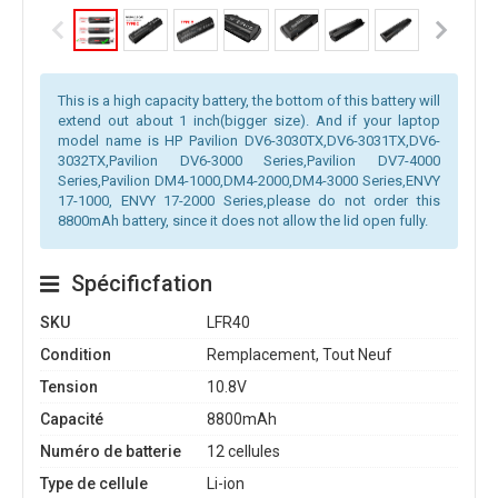
This is a high capacity battery, the bottom of this battery will
extend out about 1 inch(bigger size). And if your laptop
model name is HP Pavilion DV6-3030TX,DV6-3031TX,DV6-
3032TX,Pavilion DV6-3000 Series,Pavilion DV7-4000
Series,Pavilion DM4-1000,DM4-2000,DM4-3000 Series,ENVY
17-1000, ENVY 17-2000 Series,please do not order this
8800mAh battery, since it does not allow the lid open fully.
Spécificfation
SKU
LFR40
Condition
Remplacement, Tout Neuf
Tension
10.8V
Capacité
8800mAh
Numéro de batterie
12 cellules
Type de cellule
Li-ion