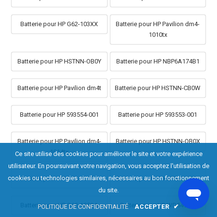
Batterie pour HP G62-103XX
Batterie pour HP Pavilion dm4-
1010tx
Batterie pour HP HSTNN-OB0Y
Batterie pour HP NBP6A174B1
Batterie pour HP Pavilion dm4t
Batterie pour HP HSTNN-CB0W
Batterie pour HP 593554-001
Batterie pour HP 593553-001
Batterie pour HP Pavilion dm4-
Batterie pour HP HSTNN-OB0X
1014tx
Ce site utilise des cookies pour améliorer le site et votre expérience
utilisateur. En poursuivant votre navigation, vous acceptez l'utilisation de
cookies ou technologies similaires, nécessaires au bon fonctionnement
Batterie pour HP G62-101TU
Batterie pour HP HSTNN-YB0X
du site.
Batterie pour HP G62-105SA
Batterie pour HP WD549AA
POLITIQUE DE CONFIDENTIALITÉ
ACCEPTER
✔