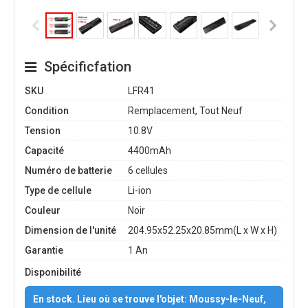
Spécificfation
SKU
LFR41
Condition
Remplacement, Tout Neuf
Tension
10.8V
Capacité
4400mAh
Numéro de batterie
6 cellules
Type de cellule
Li-ion
Couleur
Noir
Dimension de l'unité
204.95x52.25x20.85mm(L x W x H)
Garantie
1 An
Disponibilité
En stock. Lieu où se trouve l'objet: Moussy-le-Neuf,