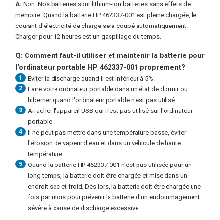
A:
Non. Nos batteries sont lithium-ion batteries sans effets de
memoire. Quand la
batterie HP 462337-001
est pleine chargée, le
courant d'électricité de charge sera coupé automatiquement.
Charger pour 12 heures est un gaspillage du temps.
Q: Comment faut-il utiliser et maintenir la
batterie pour
l'ordinateur portable HP 462337-001
proprement?
1
Eviter la discharge quand il est inférieur à 5%.
2
Faire votre ordinateur portable dans un état de dormir ou
hiberner quand l'ordinateur portable n'est pas utilisé.
3
Arracher l'appareil USB qui n'est pas utilisé sur l'ordinateur
portable.
4
Il ne peut pas mettre dans une température basse, éviter
l'érosion de vapeur d'eau et dans un véhicule de haute
température.
5
Quand la
batterie HP 462337-001
n'est pas utilisée pour un
long temps, la batterie doit être chargée et mise dans un
endroit sec et froid. Dès lors, la batterie doit être chargée une
fois par mois pour prévenir la batterie d'un endommagement
sévère à cause de discharge excessive.