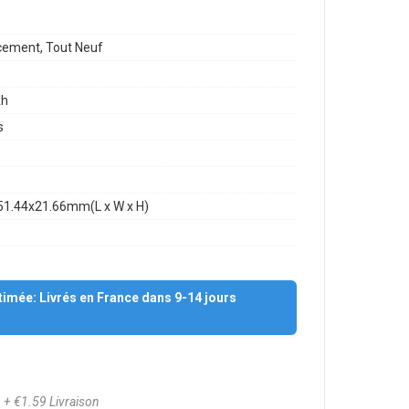
ement, Tout Neuf
h
s
51.44x21.66mm(L x W x H)
stimée: Livrés en France dans 9-14 jours
9
+ €1.59 Livraison