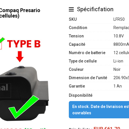
Spécificfation
r Compaq Presario
ellules)
SKU
LFR50
Condition
Remplac
Tension
10.8V
Capacité
8800mA
Numéro de batterie
12 cellul
Type de cellule
Li-ion
Couleur
Noir
Dimension de l'unité
206.90x
Garantie
1 An
Disponibilité
En stock. Date de livraison e
ouvrables
EUR €61.70