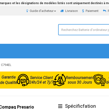
 marques et les désignations de modèles listés sont uniquement destinés à mo
Guide d'acheteur
Livraison
Paiement
o C794EL
Garantie
Service Client
Remboursement
24h/24 et 7j/7
sous 30 Jours
d
de Qualité
Spécificfation
r Compaq Presario