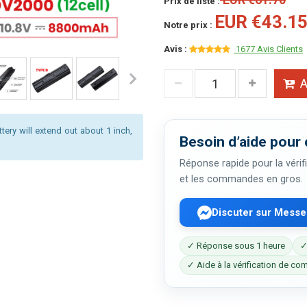
Prix de liste :
EUR €43.1
Notre prix :
Avis :
1677 Avis Clients
A
ttery will extend out about 1 inch,
Besoin d’aide pour 
Réponse rapide pour la vérifi
et les commandes en gros.
Discuter sur Mess
✓ Réponse sous 1 heure
✓
✓ Aide à la vérification de com