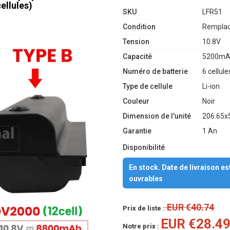
ellules)
SKU
LFR51
Condition
Remplac
Tension
10.8V
Capacité
5200mA
Numéro de batterie
6 cellule
Type de cellule
Li-ion
Couleur
Noir
Dimension de l'unité
206.65x
Garantie
1 An
Disponibilité
En stock. Date de livraison e
ouvrables
EUR €40.74
Prix de liste :
EUR €28.4
Notre prix :