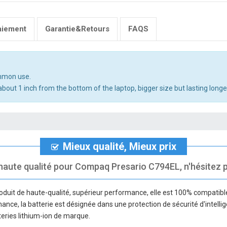
aiement
Garantie&Retours
FAQS
ommon use.
bout 1 inch from the bottom of the laptop, bigger size but lasting longe
Mieux qualité, Mieux prix
haute qualité pour Compaq Presario C794EL, n'hésitez pa
oduit de haute-qualité, supérieur performance, elle est 100% compatible
rmance, la batterie est désignée dans une protection de sécurité d'intelli
teries lithium-ion de marque.