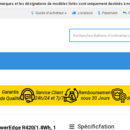
 marques et les désignations de modèles listés sont uniquement destinés à mo
Guide d'acheteur
Livraison
Paiement
Garantie
Service Client
Remboursement
24h/24 et 7j/7
sous 30 Jours
d
de Qualité
Spécificfation
PowerEdge R420(1.8Wh, 1