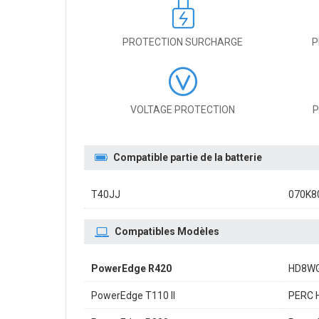
PROTECTION SURCHARGE
P
VOLTAGE PROTECTION
P
Compatible partie de la batterie
T40JJ
070K8
Compatibles Modèles
PowerEdge R420
HD8W
PowerEdge T110 II
PERC 