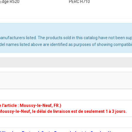
Edge R520
PERC H710
 manufacturers listed. The products sold in this catalog have not been s
l names listed above are identified as purposes of showing compatibili
l'article : Moussy-le-Neuf, FR.)
Moussy-le-Neuf, le délai de livraison est de seulement 1 à 3 jours.