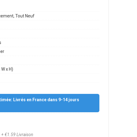
6
ement, Tout Neuf
s
mer
 W x H)
stimée: Livrés en France dans 9-14 jours
9
+ €1.59 Livraison