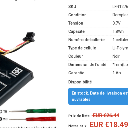
SKU
LFR127
Condition
Remplac
Tension
3.7V
Capacité
1.8Wh
Numéro de batterie
1 cellule
Type de cellule
Li-Poly
Couleur
Noir
Dimension de l'unité
*mm(L x
Garantie
1 An
Disponibilité
En stock. Date de livraison e
ouvrables
EUR €26.44
Prix de liste :
EUR €18.4
Notre prix :