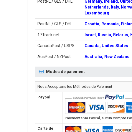
PostNL / GLS / DHL
Germany, Ireland, Unite
Netherlands, Italy, Norw
Luxembourg
PostNL / GLS / DHL
Croatia, Romania, Finlan
17Track.net
Israel, Russia, Belarus,
CanadaPost / USPS
Canada, United States
AusPost / NZPost
Australia, New Zealand
Modes de paiement
Nous Acceptons les Méthodes de Paiement
Paypal
Paiements via PayPal, aucun compte PayPa
Carte de