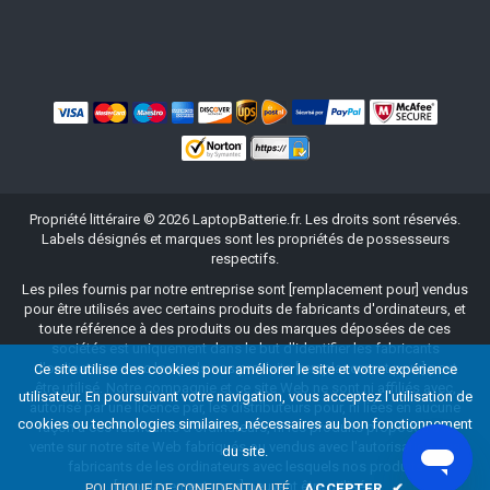
Propriété littéraire ©
2026
LaptopBatterie.fr
. Les droits sont réservés.
Labels désignés et marques sont les propriétés de possesseurs
respectifs.
Les piles fournis par notre entreprise sont [remplacement pour] vendus
pour être utilisés avec certains produits de fabricants d'ordinateurs, et
toute référence à des produits ou des marques déposées de ces
sociétés est uniquement dans le but d'identifier les fabricants
d'ordinateurs avec lesquels nos produits [remplacement pour] peut
Ce site utilise des cookies pour améliorer le site et votre expérience
être utilisé. Notre compagnie et ce site Web ne sont ni affiliés avec,
utilisateur. En poursuivant votre navigation, vous acceptez l'utilisation de
autorisé par une licence par, les distributeurs pour, ni liées en aucune
cookies ou technologies similaires, nécessaires au bon fonctionnement
façon à ces fabricants d'ordinateurs, ni les produits proposés à la
vente sur notre site Web fabriqués ou vendus avec l'autorisation des
du site.
fabricants de les ordinateurs avec lesquels nos produits
[remplacement pour] peuvent être utilisés.
POLITIQUE DE CONFIDENTIALITÉ
ACCEPTER
✔