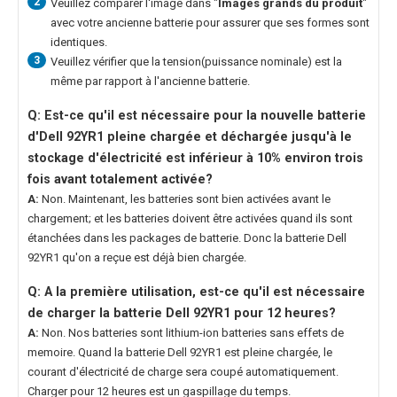
2
Veuillez comparer l'image dans "
Images grands du produit
"
avec votre ancienne batterie pour assurer que ses formes sont
identiques.
3
Veuillez vérifier que la tension(puissance nominale) est la
même par rapport à l'ancienne batterie.
Q: Est-ce qu'il est nécessaire pour la nouvelle
batterie
d'Dell 92YR1
pleine chargée et déchargée jusqu'à le
stockage d'électricité est inférieur à 10% environ trois
fois avant totalement activée?
A:
Non. Maintenant, les batteries sont bien activées avant le
chargement; et les batteries doivent être activées quand ils sont
étanchées dans les packages de batterie. Donc la
batterie Dell
92YR1
qu'on a reçue est déjà bien chargée.
Q: A la première utilisation, est-ce qu'il est nécessaire
de charger la
batterie Dell 92YR1
pour 12 heures?
A:
Non. Nos batteries sont lithium-ion batteries sans effets de
memoire. Quand la
batterie Dell 92YR1
est pleine chargée, le
courant d'électricité de charge sera coupé automatiquement.
Charger pour 12 heures est un gaspillage du temps.