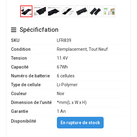
Spécificfation
SKU
LFR839
Condition
Remplacement, Tout Neuf
Tension
11.4V
Capacité
67Wh
Numéro de batterie
6 cellules
Type de cellule
Li-Polymer
Couleur
Noir
Dimension de l'unité
*mm(L x W x H)
Garantie
1 An
Disponibilité
En rupture de stock