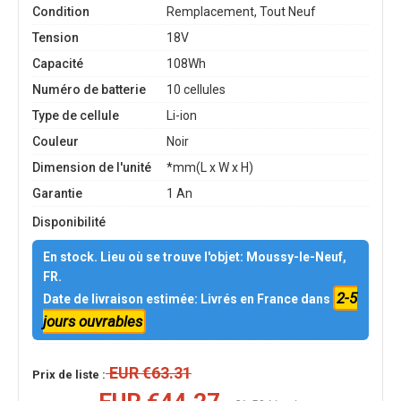
Condition
Remplacement, Tout Neuf
Tension
18V
Capacité
108Wh
Numéro de batterie
10 cellules
Type de cellule
Li-ion
Couleur
Noir
Dimension de l'unité
*mm(L x W x H)
Garantie
1 An
Disponibilité
En stock. Lieu où se trouve l'objet: Moussy-le-Neuf,
FR.
2-5
Date de livraison estimée: Livrés en France dans
jours ouvrables
EUR €63.31
Prix de liste :