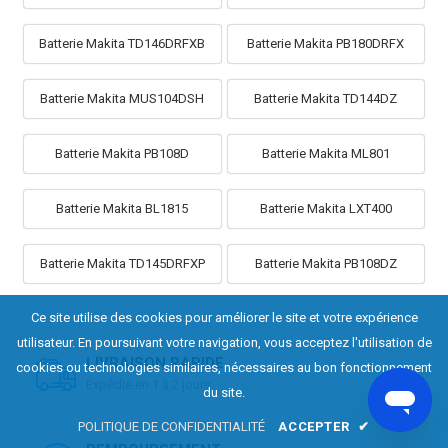
Batterie Makita TD146DRFXB
Batterie Makita PB180DRFX
Batterie Makita MUS104DSH
Batterie Makita TD144DZ
Batterie Makita PB108D
Batterie Makita ML801
Batterie Makita BL1815
Batterie Makita LXT400
Batterie Makita TD145DRFXP
Batterie Makita PB108DZ
Ce site utilise des cookies pour améliorer le site et votre expérience
utilisateur. En poursuivant votre navigation, vous acceptez l'utilisation de
LIVRAISON RAPIDE
cookies ou technologies similaires, nécessaires au bon fonctionnement
Expédié en 1 à 2 jours
du site.
POLITIQUE DE CONFIDENTIALITÉ
ACCEPTER
✔