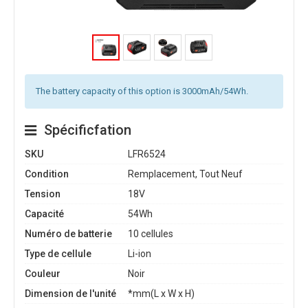
The battery capacity of this option is 3000mAh/54Wh.
Spécificfation
SKU
LFR6524
Condition
Remplacement, Tout Neuf
Tension
18V
Capacité
54Wh
Numéro de batterie
10 cellules
Type de cellule
Li-ion
Couleur
Noir
Dimension de l'unité
*mm(L x W x H)