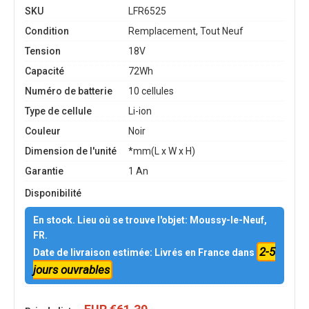
SKU
LFR6525
Condition
Remplacement, Tout Neuf
Tension
18V
Capacité
72Wh
Numéro de batterie
10 cellules
Type de cellule
Li-ion
Couleur
Noir
Dimension de l'unité
*mm(L x W x H)
Garantie
1 An
Disponibilité
En stock. Lieu où se trouve l'objet: Moussy-le-Neuf,
FR.
2-5
Date de livraison estimée: Livrés en France dans
jours ouvrables