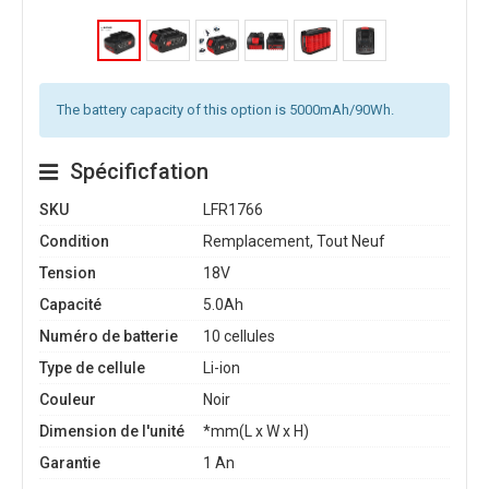
The battery capacity of this option is 5000mAh/90Wh.
Spécificfation
SKU
LFR1766
Condition
Remplacement, Tout Neuf
Tension
18V
Capacité
5.0Ah
Numéro de batterie
10 cellules
Type de cellule
Li-ion
Couleur
Noir
Dimension de l'unité
*mm(L x W x H)
Garantie
1 An