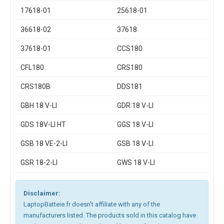
17618-01
25618-01
36618-02
37618
37618-01
CCS180
CFL180
CRS180
CRS180B
DDS181
GBH 18 V-LI
GDR 18 V-LI
GDS 18V-LI HT
GGS 18 V-LI
GSB 18 VE-2-LI
GSB 18 V-LI
GSR 18-2-LI
GWS 18 V-LI
Disclaimer:
LaptopBatteie.fr doesn't affiliate with any of the
manufacturers listed. The products sold in this catalog have