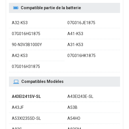
Compatible partie de la batterie
A32-K53
07G016JE1875
07G016HG1875
A41-K53
90-N3V3B1000Y
A31-K53
A42-K53
07G016HK1875
07G016H31875
Compatibles Modèles
A43EI241SV-SL
A43EI243E-SL
A43JF
A53B
A53XI235SD-SL
A54HO