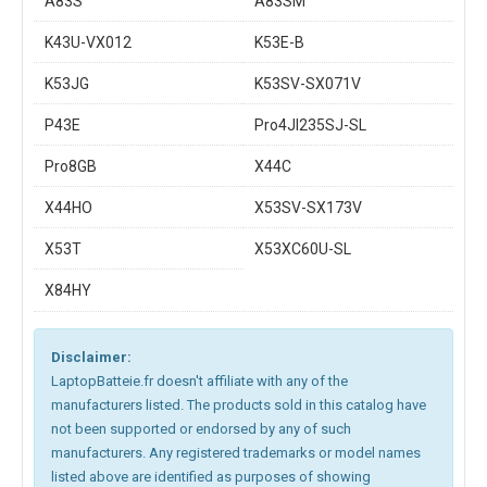
A83S
A83SM
K43U-VX012
K53E-B
K53JG
K53SV-SX071V
P43E
Pro4JI235SJ-SL
Pro8GB
X44C
X44HO
X53SV-SX173V
X53T
X53XC60U-SL
X84HY
Disclaimer:
LaptopBatteie.fr doesn't affiliate with any of the
manufacturers listed. The products sold in this catalog have
not been supported or endorsed by any of such
manufacturers. Any registered trademarks or model names
listed above are identified as purposes of showing