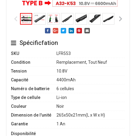
Spécificfation
SKU
LFR553
Condition
Remplacement, Tout Neuf
Tension
10.8V
Capacité
4400mAh
Numéro de batterie
6 cellules
Type de cellule
Li-ion
Couleur
Noir
Dimension de l'unité
265x50x21mm(L x W x H)
Garantie
1 An
Disponibilité