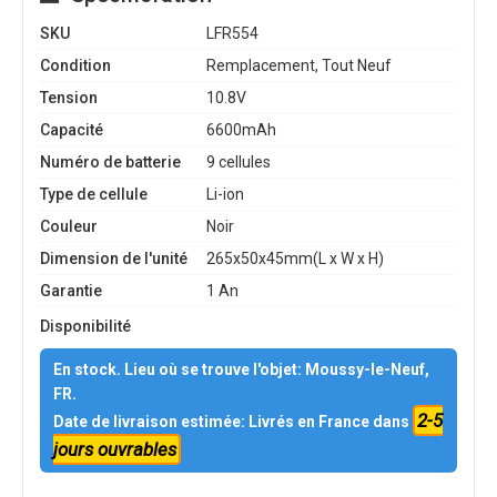
SKU
LFR554
Condition
Remplacement, Tout Neuf
Tension
10.8V
Capacité
6600mAh
Numéro de batterie
9 cellules
Type de cellule
Li-ion
Couleur
Noir
Dimension de l'unité
265x50x45mm(L x W x H)
Garantie
1 An
Disponibilité
En stock. Lieu où se trouve l'objet: Moussy-le-Neuf,
FR.
2-5
Date de livraison estimée: Livrés en France dans
jours ouvrables