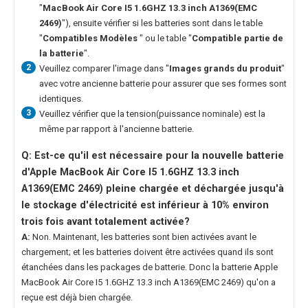
"
MacBook Air Core I5 1.6GHZ 13.3 inch A1369(EMC
2469)
"), ensuite vérifier si les batteries sont dans le table
"
Compatibles Modèles
" ou le table "
Compatible partie de
la batterie
".
2
Veuillez comparer l'image dans "
Images grands du produit
"
avec votre ancienne batterie pour assurer que ses formes sont
identiques.
3
Veuillez vérifier que la tension(puissance nominale) est la
même par rapport à l'ancienne batterie.
Q: Est-ce qu'il est nécessaire pour la nouvelle
batterie
d'Apple MacBook Air Core I5 1.6GHZ 13.3 inch
A1369(EMC 2469)
pleine chargée et déchargée jusqu'à
le stockage d'électricité est inférieur à 10% environ
trois fois avant totalement activée?
A:
Non. Maintenant, les batteries sont bien activées avant le
chargement; et les batteries doivent être activées quand ils sont
étanchées dans les packages de batterie. Donc la
batterie Apple
MacBook Air Core I5 1.6GHZ 13.3 inch A1369(EMC 2469)
qu'on a
reçue est déjà bien chargée.