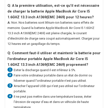
Q: A la première utilisation, est-ce qu'il est nécessaire
de charger la
batterie Apple MacBook Air Core I5
1.6GHZ 13.3 inch A1369(EMC 2469)
pour 12 heures?
A:
Non. Nos batteries sont lithium-ion batteries sans effets de
memoire. Quand la
batterie Apple MacBook Air Core I5 1.6GHZ
13.3 inch A1369(EMC 2469)
est pleine chargée, le courant
d'électricité de charge sera coupé automatiquement. Charger pour
12 heures est un gaspillage du temps.
Q: Comment faut-il utiliser et maintenir la
batterie pour
l'ordinateur portable Apple MacBook Air Core I5
1.6GHZ 13.3 inch A1369(EMC 2469)
proprement?
1
Eviter la discharge quand il est inférieur à 5%.
2
Faire votre ordinateur portable dans un état de dormir ou
hiberner quand l'ordinateur portable n'est pas utilisé.
3
Arracher l'appareil USB qui n'est pas utilisé sur l'ordinateur
portable.
4
Il ne peut pas mettre dans une température basse, éviter
l'érosion de vapeur d'eau et dans un véhicule de haute
température.