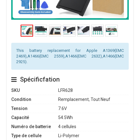
This battery replacement for Apple A1369(EMC
2469),A1466(EMC 2559),A1466(EMC 2632),A1466(EMC
2925).
Spécificfation
SKU
LFR628
Condition
Remplacement, Tout Neuf
Tension
7.6V
Capacité
54.5Wh
Numéro de batterie
4 cellules
Type de cellule
Li-Polymer