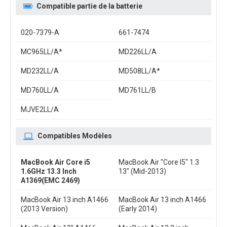
Compatible partie de la batterie
020-7379-A
661-7474
MC965LL/A*
MD226LL/A
MD232LL/A
MD508LL/A*
MD760LL/A
MD761LL/B
MJVE2LL/A
Compatibles Modèles
MacBook Air Core i5
MacBook Air "Core I5" 1.3
1.6GHz 13.3 Inch
13" (Mid-2013)
A1369(EMC 2469)
MacBook Air 13 inch A1466
MacBook Air 13 inch A1466
(2013 Version)
(Early 2014)