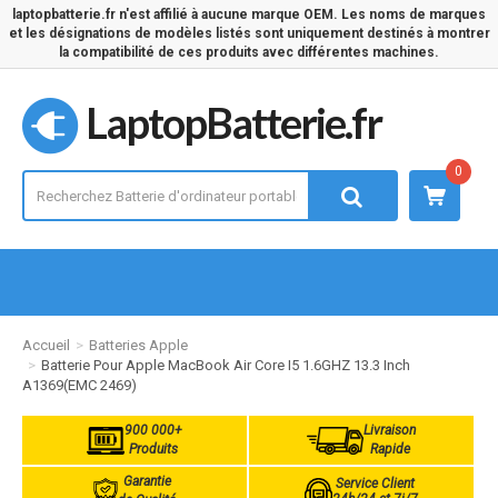
laptopbatterie.fr n'est affilié à aucune marque OEM. Les noms de marques
et les désignations de modèles listés sont uniquement destinés à montrer
la compatibilité de ces produits avec différentes machines.
LaptopBatterie.fr
0
Accueil
Batteries Apple
Batterie Pour Apple MacBook Air Core I5 1.6GHZ 13.3 Inch
A1369(EMC 2469)
900 000+
Livraison
Produits
Rapide
Garantie
Service Client