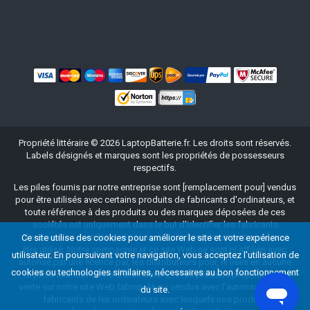
Propriété littéraire ©
2026
LaptopBatterie.fr
. Les droits sont réservés.
Labels désignés et marques sont les propriétés de possesseurs
respectifs.
Les piles fournis par notre entreprise sont [remplacement pour] vendus
pour être utilisés avec certains produits de fabricants d'ordinateurs, et
toute référence à des produits ou des marques déposées de ces
sociétés est uniquement dans le but d'identifier les fabricants
d'ordinateurs avec lesquels nos produits [remplacement pour] peut
Ce site utilise des cookies pour améliorer le site et votre expérience
être utilisé. Notre compagnie et ce site Web ne sont ni affiliés avec,
utilisateur. En poursuivant votre navigation, vous acceptez l'utilisation de
autorisé par une licence par, les distributeurs pour, ni liées en aucune
cookies ou technologies similaires, nécessaires au bon fonctionnement
façon à ces fabricants d'ordinateurs, ni les produits proposés à la
vente sur notre site Web fabriqués ou vendus avec l'autorisation des
du site.
fabricants de les ordinateurs avec lesquels nos produits