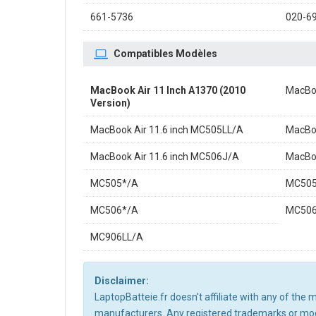
661-5736
020-6
Compatibles Modèles
MacBook Air 11 Inch A1370 (2010
MacBoo
Version)
MacBook Air 11.6 inch MC505LL/A
MacBoo
MacBook Air 11.6 inch MC506J/A
MacBoo
MC505*/A
MC505
MC506*/A
MC50
MC906LL/A
Disclaimer:
LaptopBatteie.fr doesn't affiliate with any of the
manufacturers. Any registered trademarks or mode