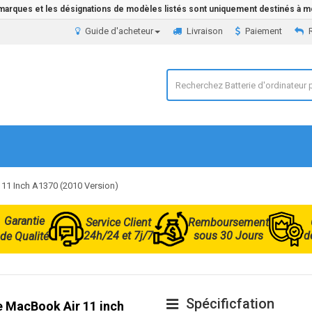
 marques et les désignations de modèles listés sont uniquement destinés à mo
Guide d'acheteur
Livraison
Paiement
 11 Inch A1370 (2010 Version)
Garantie
Service Client
Remboursement
24h/24 et 7j/7
sous 30 Jours
d
de Qualité
Spécificfation
le MacBook Air 11 inch