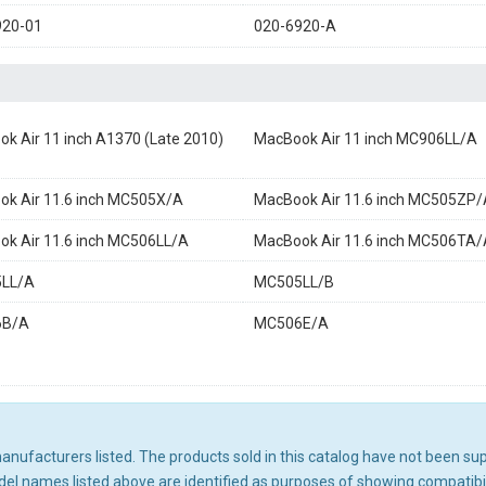
920-01
020-6920-A
k Air 11 inch A1370 (Late 2010)
MacBook Air 11 inch MC906LL/A
k Air 11.6 inch MC505X/A
MacBook Air 11.6 inch MC505ZP/
k Air 11.6 inch MC506LL/A
MacBook Air 11.6 inch MC506TA/
LL/A
MC505LL/B
6B/A
MC506E/A
 manufacturers listed. The products sold in this catalog have not been s
l names listed above are identified as purposes of showing compatibili