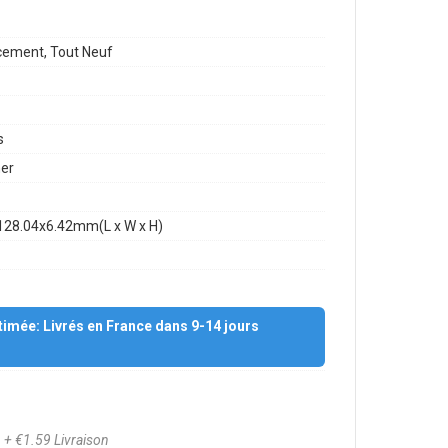
ement, Tout Neuf
s
mer
128.04x6.42mm(L x W x H)
stimée: Livrés en France dans 9-14 jours
7
+ €1.59 Livraison