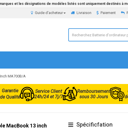
 marques et les désignations de modèles listés sont uniquement destinés à mo
Guide d'acheteur
Livraison
Paiement
3 Inch MA700B/A
Garantie
Service Client
Remboursement
24h/24 et 7j/7
sous 30 Jours
d
de Qualité
Spécificfation
pple MacBook 13 inch