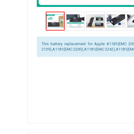
This battery replacement for Apple A1181(EMC 2
2139),A1181(EMC 2200),A1181(EMC 2242),A1181(EMC