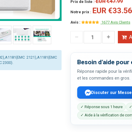
EUR €47.99
Prix de liste :
EUR €33.5
Notre prix :
Avis :
1677 Avis Clients
A
092),A1181(EMC 2121),A1181(EMC
Besoin d’aide pour 
 2300).
Réponse rapide pour la vérifi
et les commandes en gros.
Discuter sur Mess
✓ Réponse sous 1 heure
✓
✓ Aide à la vérification de com