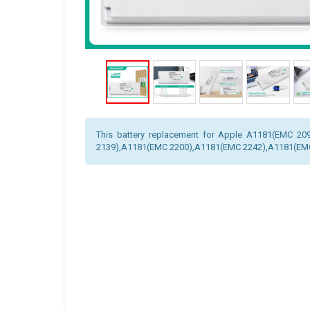
This battery replacement for Apple A1181(EMC 2
2139),A1181(EMC 2200),A1181(EMC 2242),A1181(EMC