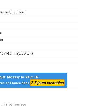
ement, Tout Neuf
h
s
mer
7.5x14.5mm(L x W x H)
objet: Moussy-le-Neuf, FR.
2-5 jours ouvrables
vrés en France dans
6
+ €1.59 Livraison