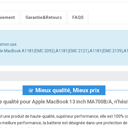
aiement
Garantie&Retours
FAQS
ommon use.
th Apple MacBook A1181(EMC 2092),A1181(EMC 2121),A1181(EMC 2139
Mieux qualité, Mieux prix
e qualité pour Apple MacBook 13 inch MA700B/A, n'hésite
t une produit de haute-qualité, supérieur performance, elle est 100% c
 la meillure performance, la batterie est désignée dans une protection de 