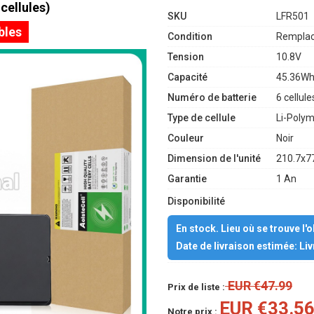
cellules)
SKU
LFR501
bles
Condition
Remplac
Tension
10.8V
Capacité
45.36W
Numéro de batterie
6 cellule
Type de cellule
Li-Poly
Couleur
Noir
Dimension de l'unité
210.7x7
Garantie
1 An
Disponibilité
En stock. Lieu où se trouve l'
Date de livraison estimée: Li
EUR €47.99
Prix de liste :
EUR €33.5
Notre prix :