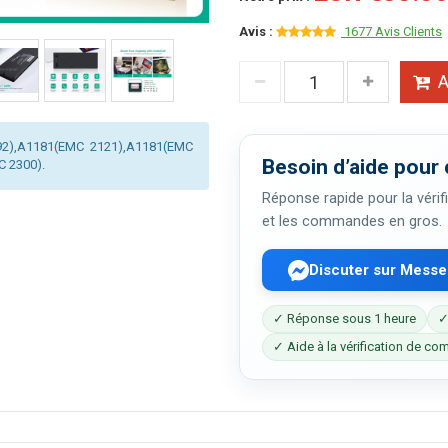
Avis :
1677 Avis Clients
A
092),A1181(EMC 2121),A1181(EMC
Besoin d’aide pour 
 2300).
Réponse rapide pour la vérifi
et les commandes en gros.
Discuter sur Mess
✓ Réponse sous 1 heure
✓
✓ Aide à la vérification de com