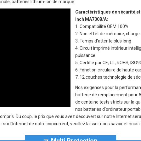
inale, batteries lithium-ion de marque.
Caractéristiques de sécurité et
inch MA700B/A
:
1. Compatibilité OEM 100%
2. Non effet de mémoire, charge 
3. Temps d'attente plus long
4. Circuit imprimé intérieur inte
puissance
5. Certifié par CE, UL, ROHS, IS
6. Fonction circulaire de haute c
7. 12 couches technologie de sécu
Nos exigences pour la performanc
batterie de remplacement pour
de centaine tests stricts sur la q
nos
batteries d'ordinateur port
 compris. Du coup, le prix que vous avez découvert sur notre Internet s
sur l'Internet de notre concurrent, veuillez laisser nous savoir et nous
Multi Protection