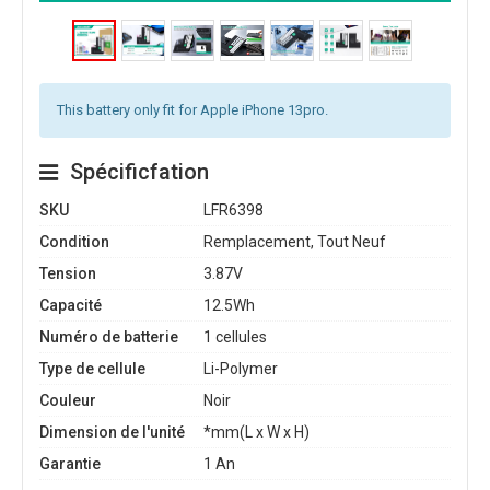
This battery only fit for Apple iPhone 13pro.
Spécificfation
SKU
LFR6398
Condition
Remplacement, Tout Neuf
Tension
3.87V
Capacité
12.5Wh
Numéro de batterie
1 cellules
Type de cellule
Li-Polymer
Couleur
Noir
Dimension de l'unité
*mm(L x W x H)
Garantie
1 An